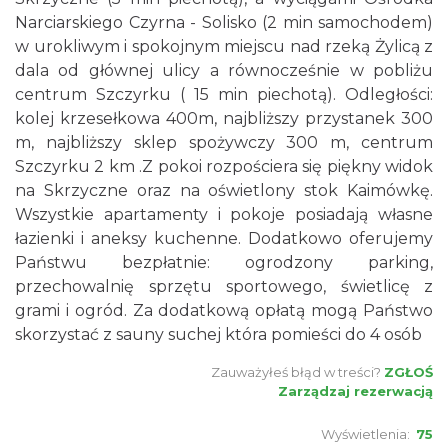
Narciarskiego Czyrna - Solisko (2 min samochodem)
w urokliwym i spokojnym miejscu nad rzeką Żylicą z
dala od głównej ulicy a równocześnie w pobliżu
centrum Szczyrku ( 15 min piechotą). Odległości:
kolej krzesełkowa 400m, najbliższy przystanek 300
m, najbliższy sklep spożywczy 300 m, centrum
Szczyrku 2 km .Z pokoi rozpościera się piękny widok
na Skrzyczne oraz na oświetlony stok Kaimówkę.
Wszystkie apartamenty i pokoje posiadają własne
łazienki i aneksy kuchenne. Dodatkowo oferujemy
Państwu bezpłatnie: ogrodzony parking,
przechowalnię sprzętu sportowego, świetlicę z
grami i ogród. Za dodatkową opłatą mogą Państwo
skorzystać z sauny suchej która pomieści do 4 osób
Zauważyłeś błąd w treści?
ZGŁOŚ
Zarządzaj rezerwacją
Wyświetlenia:
75