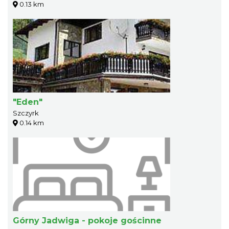
0.13 km
"Eden"
Szczyrk
0.14 km
Górny Jadwiga - pokoje gościnne