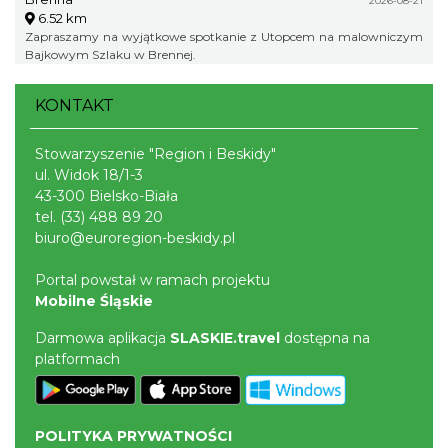
2026-08-21
6.52 km
Zapraszamy na wyjątkowe spotkanie z Utopcem na malowniczym
Bajkowym Szlaku w Brennej.
KONTAKT
Stowarzyszenie "Region i Beskidy"
ul. Widok 18/1-3
43-300 Bielsko-Biała
tel.
(33) 488 89 20
biuro@euroregion-beskidy.pl
Portal powstał w ramach projektu
Mobilne Śląskie
Darmowa aplikacja
SLASKIE.travel
dostępna na
platformach
POLITYKA PRYWATNOŚCI