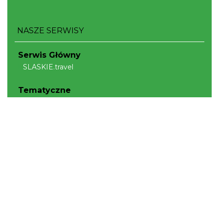
NASZE SERWISY
Serwis Główny
SLASKIE.travel
Tematyczne
Szlak Kulinarny "Śląskie Smaki"
Szlak Orlich Gniazd
Szlak Zabytków Techniki
Szlak Architektury Drewnianej Województwa
Śląskiego
Industriada
Juromania
Szlak Przyrody
Śląskie z dzieckiem
Śląskie po zdrowie
Narty w Śląskim