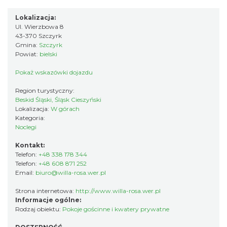
Lokalizacja:
Ul. Wierzbowa 8
43-370 Szczyrk
Gmina:
Szczyrk
Powiat:
bielski
Pokaż wskazówki dojazdu
Region turystyczny:
Beskid Śląski, Śląsk Cieszyński
Lokalizacja:
W górach
Kategoria:
Noclegi
Kontakt:
Telefon:
+48 338 178 344
Telefon:
+48 608 871 252
Email:
biuro@willa-rosa.wer.pl
Strona internetowa:
http://www.willa-rosa.wer.pl
Informacje ogólne:
Rodzaj obiektu:
Pokoje gościnne i kwatery prywatne