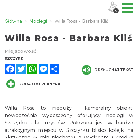
0
Główna
Noclegi
Willa Rosa - Barbara Kliś
Willa Rosa - Barbara Kliś
Miejscowość:
SZCZYRK
Facebook
Twitter
WhatsApp
Messenger
Share
ODSŁUCHAJ TEKST
DODAJ DO PLANERA
Willa Rosa to nieduży i kameralny obiekt,
nowocześnie wyposażony oferujący noclegi w
Szczyrku dla turystów. Położona jest w bardzo
atrakcyjnym miejscu w Szczyrku blisko kolejki na
Skrzyczne (5 min piechotą), a wyciągami Ośrodka