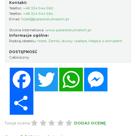
Kontakt:
Telefon:
+48 324 944 960
Telefon:
+48 324 944 964
Email:
hotel@palackotulinskich.pl
Strona internetowa:
www.palackotulinskich.pl
Informacje ogólne:
Rodzaj obiektu:
Hotel
,
Zamki, dwory i pałace
,
Miejsca z klimatem
DOSTĘPNOŚĆ
Całoroczny
Facebook
Twitter
WhatsApp
Messenger
Share
Twoja ocena:
DODAJ OCENĘ