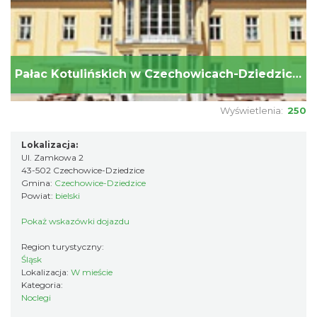
Pałac Kotulińskich w Czechowicach-Dziedzicach
Wyświetlenia:
250
Lokalizacja:
Ul. Zamkowa 2
43-502 Czechowice-Dziedzice
Gmina:
Czechowice-Dziedzice
Powiat:
bielski
Pokaż wskazówki dojazdu
Region turystyczny:
Śląsk
Lokalizacja:
W mieście
Kategoria:
Noclegi