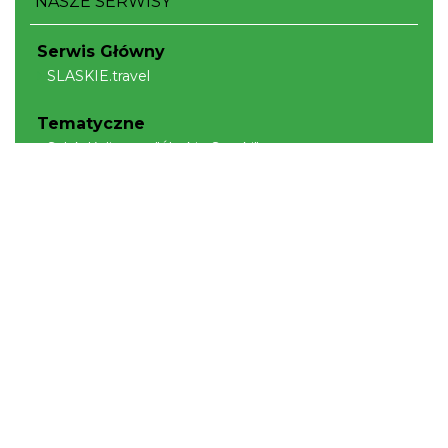
NASZE SERWISY
Serwis Główny
SLASKIE.travel
Tematyczne
Szlak Kulinarny "Śląskie Smaki"
Szlak Orlich Gniazd
Szlak Zabytków Techniki
Szlak Architektury Drewnianej Województwa
Śląskiego
Industriada
Juromania
Szlak Przyrody
Śląskie z dzieckiem
Śląskie po zdrowie
Narty w Śląskim
Rowerem przez Śląskie
Kajakiem przez Śląskie