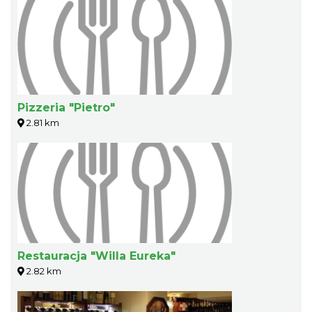
Pizzeria "Pietro"
2.81 km
Restauracja "Willa Eureka"
2.82 km