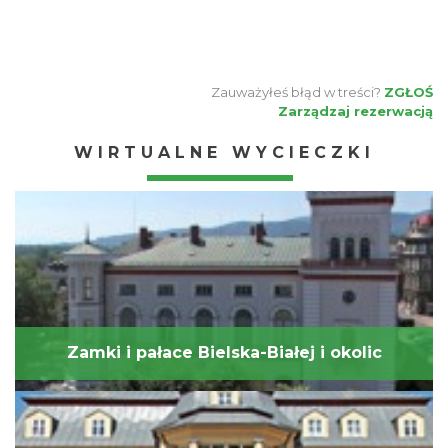
Zauważyłeś błąd w treści?
ZGŁOŚ
Zarządzaj rezerwacją
WIRTUALNE WYCIECZKI
Zamki i pałace Bielska-Białej i okolic