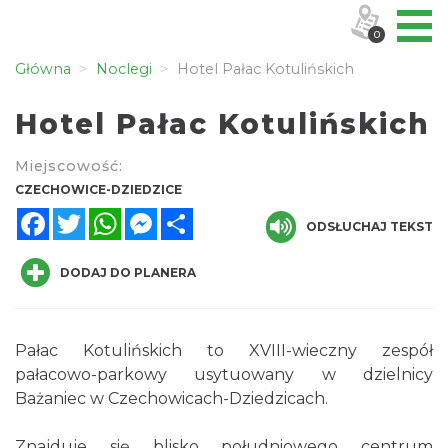
0
Główna
Noclegi
Hotel Pałac Kotulińskich
Hotel Pałac Kotulińskich
Miejscowość:
CZECHOWICE-DZIEDZICE
Facebook
Twitter
WhatsApp
Messenger
Share
ODSŁUCHAJ TEKST
DODAJ DO PLANERA
Pałac Kotulińskich to XVIII-wieczny zespół
pałacowo-parkowy usytuowany w dzielnicy
Bażaniec w Czechowicach-Dziedzicach.
Znajduje się blisko południowego centrum