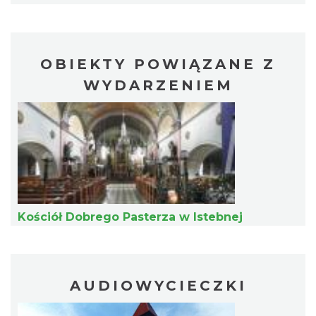
Szczyrk
13.80 km
2026-08-22
OBIEKTY POWIĄZANE Z
WYDARZENIEM
Wakacyjna Potańcówka na Czantorii
Ustroń
13.84 km
2026-08-15
Kościół Dobrego Pasterza w Istebnej
AUDIOWYCIECZKI