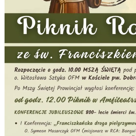
Koniaków
3.82 km
2026-08-15
Ustanowienie Sanktuarium Matki Bożej
Frydeckiej
Jaworzynka
4.52 km
2026-08-22