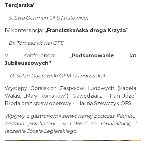
Istebna
Tercjarska”
1.19 km
2026-09-19
S. Ewa Ochman OFS ( Katowice)
IV Konferencja:
„Franciszkańska droga Krzyża
”
Br. Tomasz Kowal OFS
V Konferencja: „
Podsumowanie lat
Jubileuszowych”
Puchar Złotego Gronia
O. Solan Dąbrowski OFM (Jaworzynka)
Istebna
1.87 km
2026-08-23
Występy Góralskich Zespołów Ludowych (Kapela
Wałasi, „Mały Koniaków”); Gawędziarz – Pan Józef
Broda oraz śpiew operowy - Halina Szewczyk OFS
Wpływy z gastronomii serwowanej podczas Pikniku,
zostaną przekazane w całości na rehabilitację i
leczenie Józefa Legierskiego.