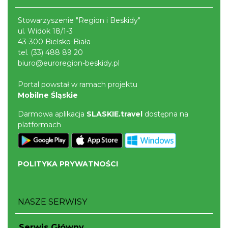
XXXVI Dożynki Ekumeniczne - barwny
Stowarzyszenie "Region i Beskidy"
korowód, m.in.: Estrada Reg. „Równica” &
ul. Widok 18/1-3
Brenna
„Norbi”
43-300 Bielsko-Biała
15.80 km
2026-08-29
tel.
(33) 488 89 20
biuro@euroregion-beskidy.pl
Portal powstał w ramach projektu
Mobilne Śląskie
Darmowa aplikacja
SLASKIE.travel
dostępna na
platformach
Mirosław Szołtysek - koncert
Brenna
15.80 km
2026-08-15
POLITYKA PRYWATNOŚCI
NASZE SERWISY
Serwis Główny