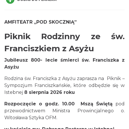
AMFITEATR „POD SKOCZNIĄ”
Piknik Rodzinny ze św.
Piłkarski Piknik
Franciszkiem z Asyżu
Istebna
0.72 km
2026-08-22
Jubileusz 800- lecie śmierci św. Franciszka z
Asyżu
Rodzina św. Franciszka z Asyżu zaprasza na Piknik –
Sympozjum Franciszkańskie, które odbędzie się w
Istebnej
8 sierpnia 2026 roku
Rozpoczęcie o godz. 10.00 Mszą Świętą
pod
Robimy budki dla ptaków - zajęcia
przewodnictwem Ministra Prowincjalnego o.
warsztatowe
Witosława Sztyka OFM.
Istebna
1.06 km
2026-08-27