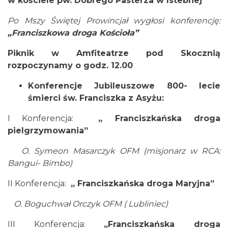
w kościele pw. Dobrego Pasterza w Istebnej
Po Mszy Świętej Prowincjał wygłosi konferencję:
„Franciszkowa droga Kościoła”
Piknik w Amfiteatrze pod Skocznią
rozpoczynamy o godz. 12.00
Konferencje Jubileuszowe 800- lecie
Jak czytać las
śmierci św. Franciszka z Asyżu:
Istebna
1.10 km
2026-08-25
I Konferencja:
„ Franciszkańska droga
pielgrzymowania”
O. Symeon Masarczyk
OFM (misjonarz w RCA:
Bangui- Bimbo)
II Konferencja:
„ Franciszkańska droga Maryjna”
O. Boguchwał Orczyk
OFM ( Lubliniec)
III Ogólnopolski Festiwal Folkloru
III Konferencja:
Dziecięcego „ Jaworowy Listek”
„Franciszkańska droga