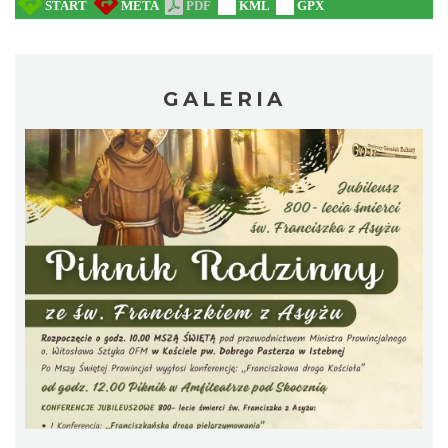
GALERIA
Akcja Przewodnik Czeka
Wisła
9.91 km
2026-08-16
Warsztaty edukacyjne dla dzieci - owady i
spółka