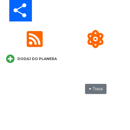
Share
Wystawa plenerowa "Z archiwum Z.
Pamiątki rodzinne Polaków z Zaolzia"
Wisła
9.27 km
2026-07-27
DODAJ DO PLANERA
Trasa
Pokazy tradycji - wyrób masła i sera w
Muzeum Beskidzkim
Wisła
9.30 km
2026-08-19