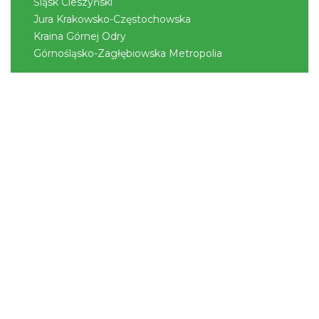
Śląsk Cieszyński
Jura Krakowsko-Częstochowska
Kraina Górnej Odry
Górnośląsko-Zagłębiowska Metropolia
Festiwal Zderzenia Gatunków & Moto
Granda 2026
Brenna
15.95 km
2026-08-07
II Beskidzkie Święto Ziół
Cięcina
16.59 km
2026-08-09