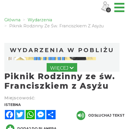
0
Główna
Wydarzenia
Piknik Rodzinny Ze Św. Franciszkiem Z Asyżu
WYDARZENIA W POBLIŻU
WIĘCEJ
Piknik Rodzinny ze św.
Franciszkiem z Asyżu
Miejscowość:
Pójcie Dziecka – będzie kino!
ISTEBNA
Istebna
Facebook
Twitter
WhatsApp
Messenger
Share
0.03 km
ODSŁUCHAJ TEKST
2026-08-11
DODAJ DO PLANERA