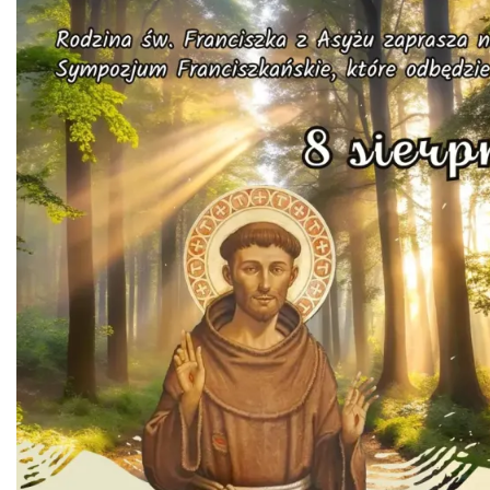
Święto Jagnięciny w Istebnej
Istebna
1.91 km
2026-08-15
Dni Koronki Koniakowskiej
Koniaków
3.72 km
2026-08-13