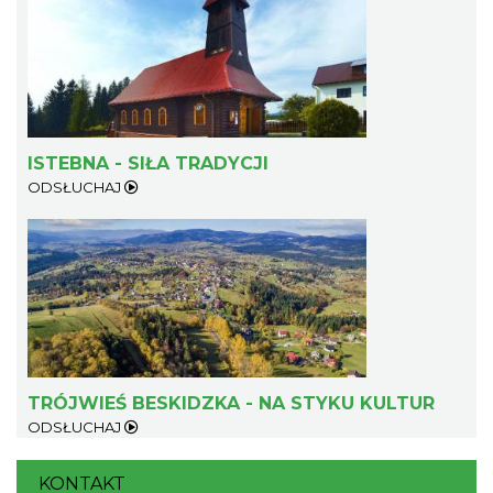
Dotknij Tradycji - lato w Gminie Brenna
Brenna
15.74 km
2026-06-29
ISTEBNA - SIŁA TRADYCJI
ODSŁUCHAJ
Spotkanie z Utopcem na Bajkowym Szlaku
Brenna
15.80 km
2026-08-21
TRÓJWIEŚ BESKIDZKA - NA STYKU KULTUR
ODSŁUCHAJ
KONTAKT