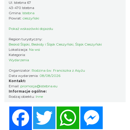
Ul. Istebna 67
43-470 Istebna
Gmina:
Istebna
IX Festiwal Sera na Skolnitym
Powiat:
cieszyński
Wisła
9.20 km
2026-08-08
Pokaż wskazówki dojazdu
Region turystyczny:
Beskid Śląski, Beskidy i Śląsk Cieszyński, Śląsk Cieszyński
Lokalizacja:
Na wsi
Kategoria:
Wydarzenia
Organizator:
Rodzina św. Franciszka z Asyżu
Data wydarzenia:
08/08/2026
Kontakt:
Plener malarski
Email:
promocja@istebna.eu
Wisła
Informacje ogólne:
9.27 km
2026-08-11
Rodzaj obiektu:
Inne
Facebook
Twitter
WhatsApp
Messenger