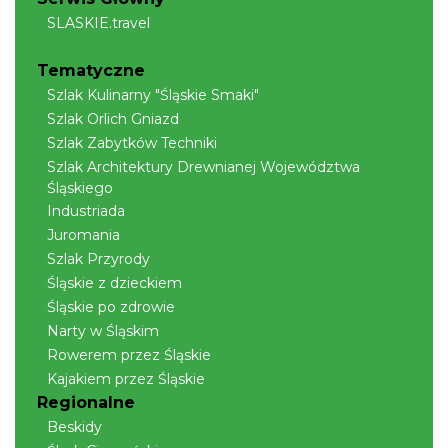
SLASKIE.travel
Święto Zielin - Koncert zespołu "Trzy
Tematyczne
Struny"
Szlak Kulinarny "Śląskie Smaki"
Brenna
Szlak Orlich Gniazd
15.95 km
2026-08-14
Szlak Zabytków Techniki
Szlak Architektury Drewnianej Województwa
Śląskiego
Industriada
Juromania
Szlak Przyrody
Śląskie z dzieckiem
Śląskie po zdrowie
Święto Zielin - wykład i warsztaty: bukiety
Narty w Śląskim
na Zielną
Rowerem przez Śląskie
Brenna
15.95 km
2026-08-14
Kajakiem przez Śląskie
Regionalne
Beskidy