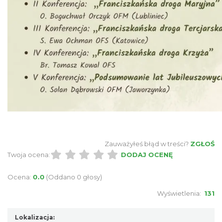
Zajęcia przy pasiece
Jaworzynka
4.71 km
2026-08-11
W górach jest wszystko co kocham
Zauważyłeś błąd w treści?
ZGŁOŚ
Wisła
Twoja ocena:
DODAJ OCENĘ
9.10 km
2026-08-08
Ocena:
0.0
(Oddano 0 głosy)
Wyświetlenia:
131
Lokalizacja: