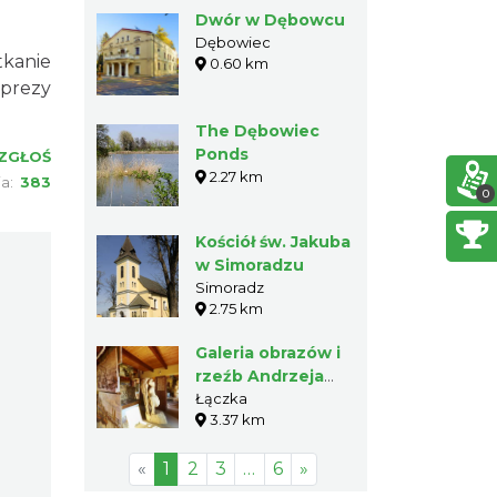
Dwór w Dębowcu
Dębowiec
tkanie
0.60 km
mprezy
The Dębowiec
Ponds
ZGŁOŚ
2.27 km
ia:
383
0
Kościół św. Jakuba
w Simoradzu
Simoradz
2.75 km
Galeria obrazów i
rzeźb Andrzeja
Klimowskiego w
Łączka
3.37 km
Łączce
«
1
2
3
…
6
»