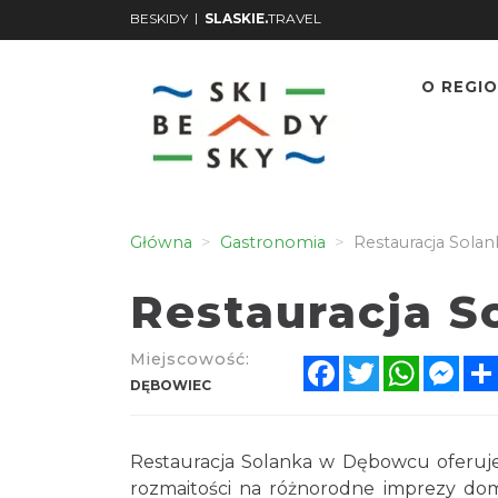
|
BESKIDY
SLASKIE.
TRAVEL
O REGIO
Główna
Gastronomia
Restauracja Solan
Restauracja S
Miejscowość:
Facebook
Twitter
WhatsA
Mes
DĘBOWIEC
Restauracja Solanka w Dębowcu oferuj
rozmaitości na różnorodne imprezy dom