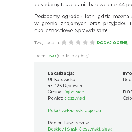
posiadamy także dania barowe oraz 44 pozy
Posiadamy ogródek letni gdzie można s
w gronie znajomych oraz przyjaciół. 
okolicznościowe. Sprawdź sam!
Twoja ocena:
DODAJ OCENĘ
Ocena:
5.0
(Oddano 2 głosy)
Lokalizacja:
Inf
Ul. Katowicka 1
Rodz
43-426 Dębowiec
Gmina:
Dębowiec
DO
Powiat:
cieszyński
Cał
Pokaż wskazówki dojazdu
Region turystyczny:
Beskidy i Śląsk Cieszyński, Śląsk