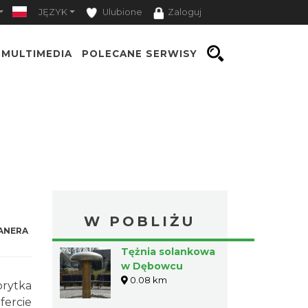
JĘZYK
Ulubione
Zaloguj
MULTIMEDIA
POLECANE SERWISY
W POBLIŻU
ANERA
Tężnia solankowa
w Dębowcu
0.08 km
orytka
fercie