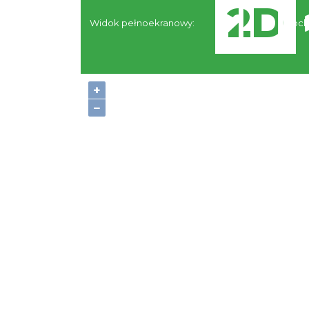
Widok pełnoekranowy:
Nocl
+
−