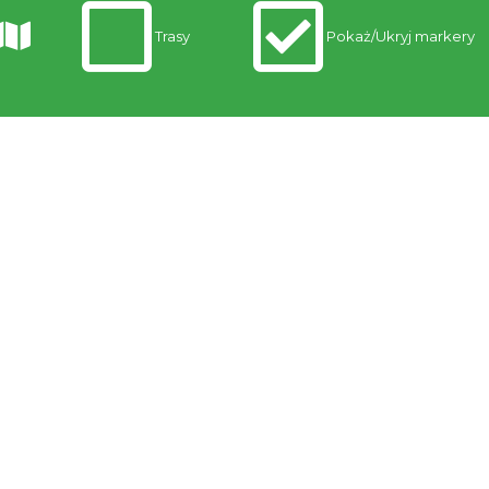
egi
Trasy
Pokaż/Ukryj markery