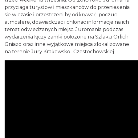
przyciaga turystow i mieszkanców do przeniesienia
sie w czasie i przestrzeni by odkrywać, poczuc
atmosfere, doswiadczac i chłonac informacje na ich
temat odwiedzanych miejsc. Juromania podczas
wydarzenia łączy zamki połozone na Szlaku Orlich
Gniazd oraz inne wyjątkowe miejsca zlokalizowane
na terenie Jury Krakowsko- Czestochowskiej.