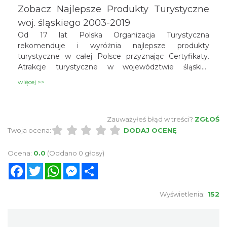
Zobacz Najlepsze Produkty Turystyczne
woj. śląskiego 2003-2019
Od 17 lat Polska Organizacja Turystyczna
rekomenduje i wyróżnia najlepsze produkty
turystyczne w całej Polsce przyznając Certyfikaty.
Atrakcje turystyczne w województwie śląskim
nagradzane były wielokrotnie. Na uwagę zasługuje
więcej >>
fakt, że Śląskie na przestrzeni wszystkich edycji
konkursu otrzymało 4 najważniejsze nagrody dla
wyjątkowych atrakcji i Szlaków określane mianem
Zauważyłeś błąd w treści?
ZGŁOŚ
Oskarów polskiej turystyki - Złote Certyfikaty. To
Twoja ocena:
najlepszy wynik w kraju! Zobaczcie, które atrakcje ze
DODAJ OCENĘ
śląskiego mogą pochwalić się mianem Najlepszego
Produktu Turystycznego w latach 2003-2019 a które
Ocena:
0.0
(Oddano 0 głosy)
otrzymały wyróżnienia. Wniosek jest jeden: mamy się
Facebook
Twitter
WhatsApp
Messenger
Share
czym chwalić!
Wyświetlenia:
152