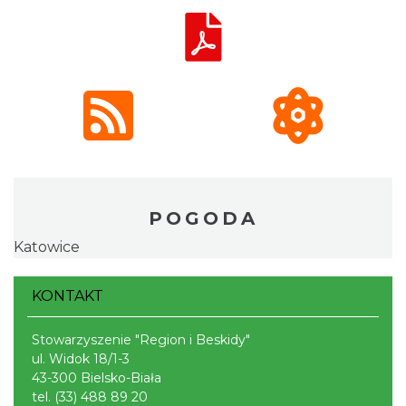
POGODA
Katowice
KONTAKT
Stowarzyszenie "Region i Beskidy"
ul. Widok 18/1-3
43-300 Bielsko-Biała
tel.
(33) 488 89 20