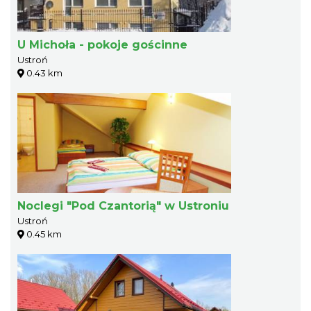
U Michoła - pokoje gościnne
Ustroń
0.43 km
Noclegi "Pod Czantorią" w Ustroniu
Ustroń
0.45 km