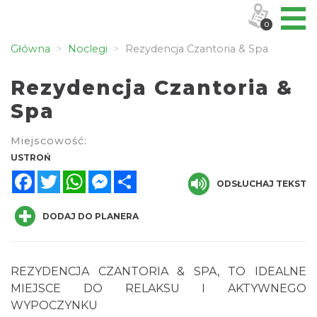
0
Główna
Noclegi
Rezydencja Czantoria & Spa
Rezydencja Czantoria &
Spa
Miejscowość:
USTROŃ
Facebook
Twitter
WhatsApp
Messenger
Share
ODSŁUCHAJ TEKST
DODAJ DO PLANERA
REZYDENCJA CZANTORIA & SPA, TO IDEALNE
MIEJSCE DO RELAKSU I AKTYWNEGO
WYPOCZYNKU