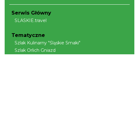
Serwis Główny
SLASKIE.travel
Tematyczne
Szlak Kulinarny "Śląskie Smaki"
Szlak Orlich Gniazd
Szlak Zabytków Techniki
Szlak Architektury Drewnianej Województwa
Śląskiego
Industriada
Juromania
Szlak Przyrody
Śląskie z dzieckiem
Śląskie po zdrowie
Narty w Śląskim
Rowerem przez Śląskie
Kajakiem przez Śląskie
Regionalne