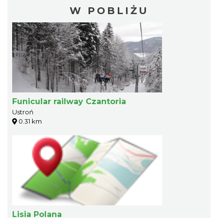
W POBLIŻU
Funicular railway Czantoria
Ustroń
0.31 km
Lisia Polana