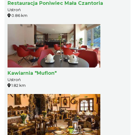
Restauracja Poniwiec Mała Czantoria
Ustroń
0.86 km
Kawiarnia "Muflon"
Ustroń
1.82 km