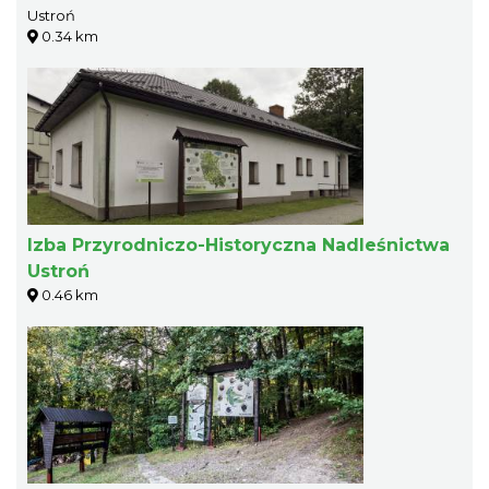
Ustroń
0.34 km
Izba Przyrodniczo-Historyczna Nadleśnictwa
Ustroń
0.46 km