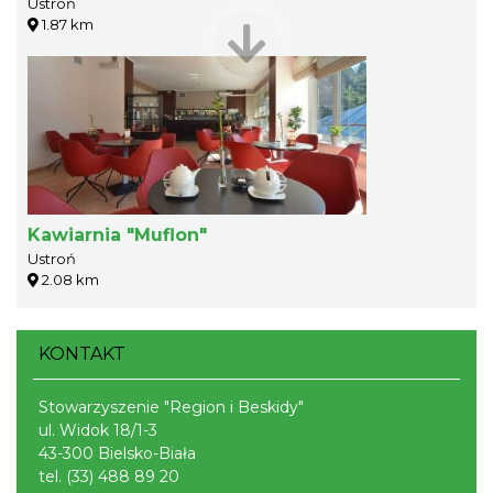
Ustroń
1.87 km
Kawiarnia "Muflon"
Ustroń
2.08 km
KONTAKT
Stowarzyszenie "Region i Beskidy"
ul. Widok 18/1-3
43-300 Bielsko-Biała
tel.
(33) 488 89 20