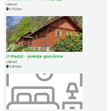
Ustroń
0.72 km
U Madzi - pokoje gościnne
Ustroń
0.81 km