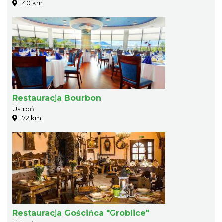
1.40 km
Restauracja Bourbon
Ustroń
1.72 km
Restauracja Gościńca "Groblice"