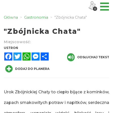
0
Główna
Gastronomia
"Zbójnicka Chata"
"Zbójnicka Chata"
Miejscowość:
USTROŃ
Facebook
Twitter
WhatsApp
Messenger
Share
ODSŁUCHAJ TEKST
DODAJ DO PLANERA
Urok Zbójnickiej Chaty to ciepło bijące z kominków,
zapach smakowitych potraw i napitków, serdeczna