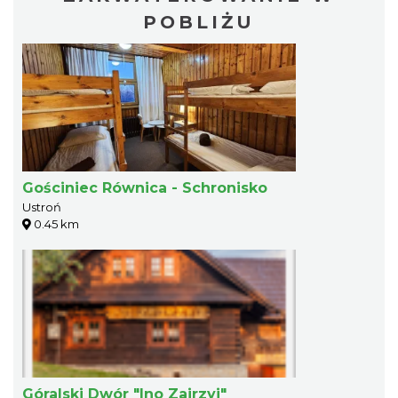
POBLIŻU
Gościniec Równica - Schronisko
Ustroń
0.45 km
Góralski Dwór "Ino Zajrzyj"