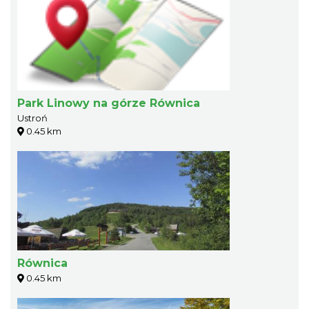
Park Linowy na górze Równica
Ustroń
0.45 km
Równica
0.45 km