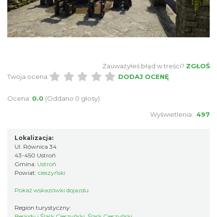
Zauważyłeś błąd w treści?
ZGŁOŚ
Twoja ocena:
DODAJ OCENĘ
Ocena:
0.0
(Oddano 0 głosy)
Wyświetlenia:
497
Lokalizacja:
Ul. Równica 34
43-450 Ustroń
Gmina:
Ustroń
Powiat:
cieszyński
Pokaż wskazówki dojazdu
Region turystyczny:
Beskidy i Śląsk Cieszyński, Śląsk Cieszyński