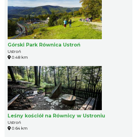
Górski Park Równica Ustroń
Ustroń
0.48 km
Leśny kościół na Równicy w Ustroniu
Ustroń
0.64 km