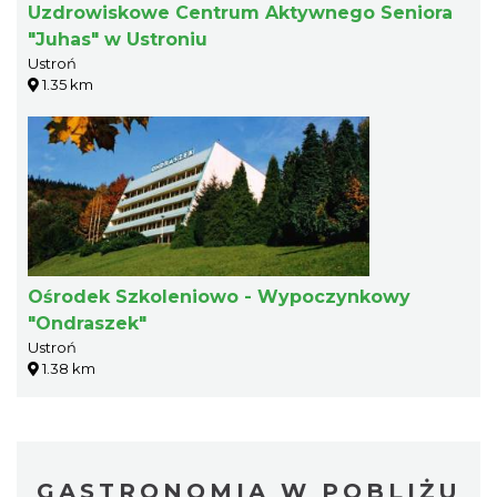
Uzdrowiskowe Centrum Aktywnego Seniora
"Juhas" w Ustroniu
Ustroń
1.35 km
Ośrodek Szkoleniowo - Wypoczynkowy
"Ondraszek"
Ustroń
1.38 km
GASTRONOMIA W POBLIŻU