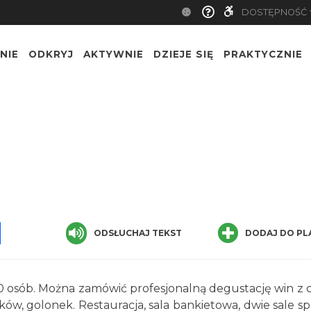
DOSTĘPNOŚĆ
NIE
ODKRYJ
AKTYWNIE
DZIEJE SIĘ
PRAKTYCZNIE
pp
senger
Share
ODSŁUCHAJ TEKST
DODAJ DO PL
150 osób. Można zamówić profesjonalną degustację win z 
łyków, golonek. Restauracja, sala bankietowa, dwie sale s