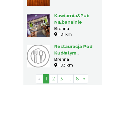
Kawiarnia&Pub
NIEbanalnie
Brenna
1.01 km
Restauracja Pod
Kudłatym
Baranem
Brenna
1.03 km
«
1
2
3
…
6
»