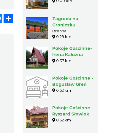
0.00 km
atsApp
Messenger
Share
Zagroda na
Groniczku
Brenna
0.29 km
Pokoje Gościnne-
Irena Kałużna
0.37 km
Pokoje Gościnne -
Bogusław Greń
0.52 km
Pokoje Gościnne -
Ryszard Słowiok
0.52 km