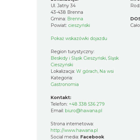
Ul. Jatny 34
Rodz
43-438 Brenna
Gmina:
Brenna
DO
Powiat:
cieszyński
Cał
Pokaż wskazówki dojazdu
Region turystyczny:
Beskidy i Śląsk Cieszyński, Śląsk
Cieszyński
Lokalizacja:
W górach, Na wsi
Kategoria:
Gastronomia
Kontakt:
Telefon:
+48 338 536 279
Email:
biuro@hawana.pl
Strona internetowa:
http://www.hawana.pl
Social media:
Facebook