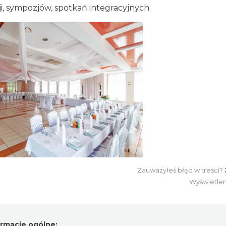
ji, sympozjów, spotkań integracyjnych.
Zauważyłeś błąd w treści?
Wyświetle
ormacje ogólne: