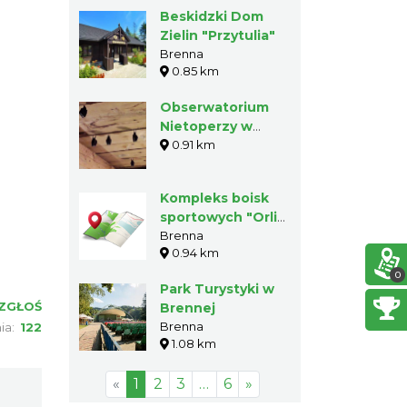
Beskidzki Dom
Zielin "Przytulia"
Brenna
0.85 km
Obserwatorium
Nietoperzy w
Brennej
0.91 km
Kompleks boisk
sportowych "Orlik
2012"
Brenna
0.94 km
0
Park Turystyki w
ZGŁOŚ
Brennej
Brenna
nia:
122
1.08 km
«
1
2
3
…
6
»