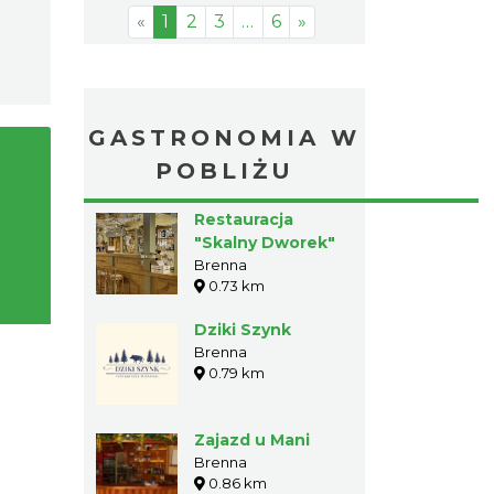
«
1
2
3
…
6
»
GASTRONOMIA W
POBLIŻU
Restauracja
"Skalny Dworek"
Brenna
0.73 km
Dziki Szynk
Brenna
0.79 km
Zajazd u Mani
Brenna
0.86 km