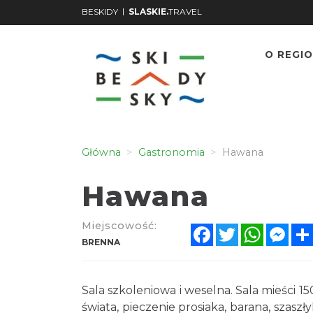
|
BESKIDY
SLASKIE.
TRAVEL
O REGIO
Główna
Gastronomia
Hawana
Hawana
Miejscowość:
Facebook
Twitter
WhatsA
Mes
BRENNA
Sala szkoleniowa i weselna. Sala mieści 
świata, pieczenie prosiaka, barana, szasz