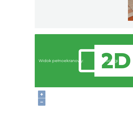
Widok pełnoekranowy:
Noclegi
+
−