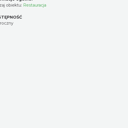
aj obiektu:
Restauracja
STĘPNOŚĆ
oroczny