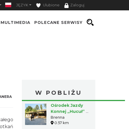
JĘZYK
Ulubione
Zaloguj
MULTIMEDIA
POLECANE SERWISY
W POBLIŻU
ANERA
Ośrodek Jazdy
Konnej „Hucuł” w
Brennej Jatnym
Brenna
całego
0.57 km
potkań