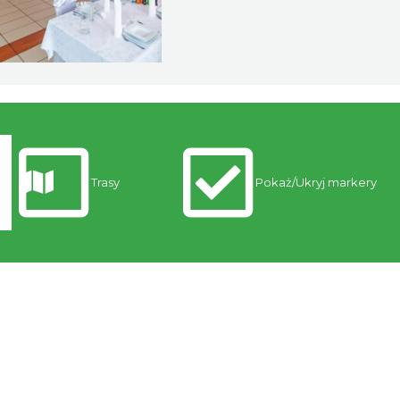
Trasy
Pokaż/Ukryj markery