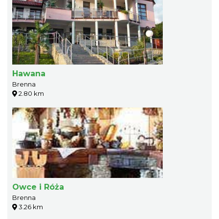
Hawana
Brenna
2.80 km
Owce i Róża
Brenna
3.26 km