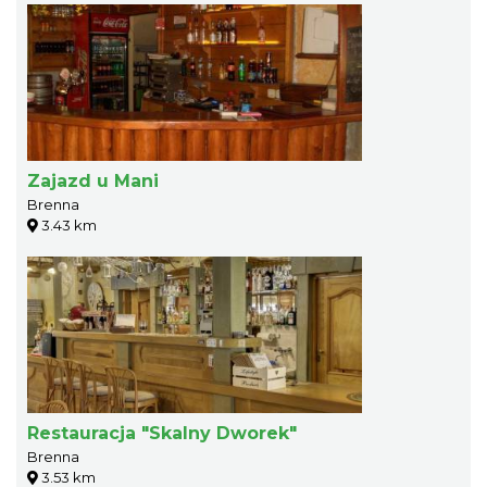
Zajazd u Mani
Brenna
3.43 km
Restauracja "Skalny Dworek"
Brenna
3.53 km