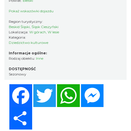
Powiat:
bielski
Pokaż wskazówki dojazdu
Region turystyczny:
Beskid Śląski, Śląsk Cieszyński
Lokalizacja:
W górach, W lesie
Kategoria:
Dziedzictwo kulturowe
Informacje ogólne:
Rodzaj obiektu:
Inne
DOSTĘPNOŚĆ
Sezonowy
Facebook
Twitter
WhatsApp
Messenger
Share