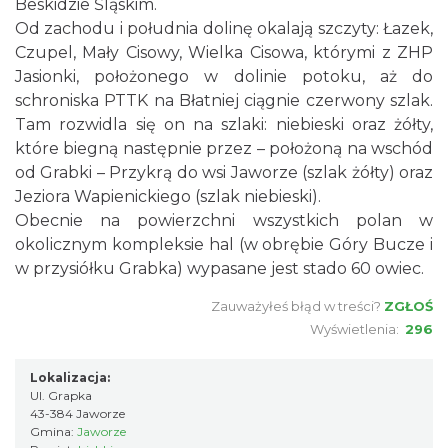
Beskidzie Śląskim.
Od zachodu i południa dolinę okalają szczyty: Łazek,
Czupel, Mały Cisowy, Wielka Cisowa, którymi z ZHP
Jasionki, położonego w dolinie potoku, aż do
schroniska PTTK na Błatniej ciągnie czerwony szlak.
Tam rozwidla się on na szlaki: niebieski oraz żółty,
które biegną następnie przez – położoną na wschód
od Grabki – Przykrą do wsi Jaworze (szlak żółty) oraz
Jeziora Wapienickiego (szlak niebieski).
Obecnie na powierzchni wszystkich polan w
okolicznym kompleksie hal (w obrębie Góry Bucze i
w przysiółku Grabka) wypasane jest stado 60 owiec.
Zauważyłeś błąd w treści?
ZGŁOŚ
Wyświetlenia:
296
Lokalizacja:
Ul. Grapka
43-384 Jaworze
Gmina:
Jaworze