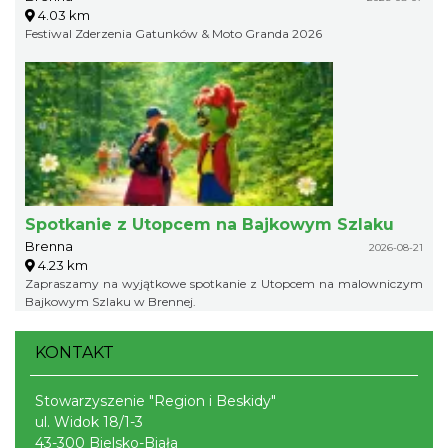
4.03 km
Festiwal Zderzenia Gatunków & Moto Granda 2026
Spotkanie z Utopcem na Bajkowym Szlaku
Brenna
2026-08-21
4.23 km
Zapraszamy na wyjątkowe spotkanie z Utopcem na malowniczym
Bajkowym Szlaku w Brennej.
KONTAKT
Stowarzyszenie "Region i Beskidy"
ul. Widok 18/1-3
43-300 Bielsko-Biała