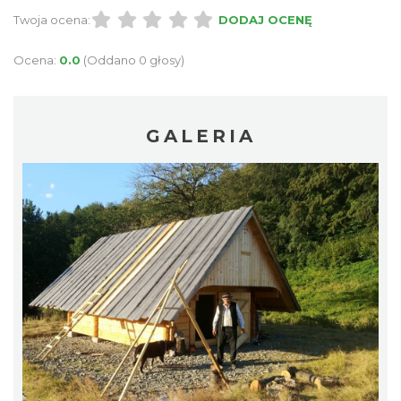
Twoja ocena:
DODAJ OCENĘ
Ocena:
0.0
(Oddano 0 głosy)
GALERIA