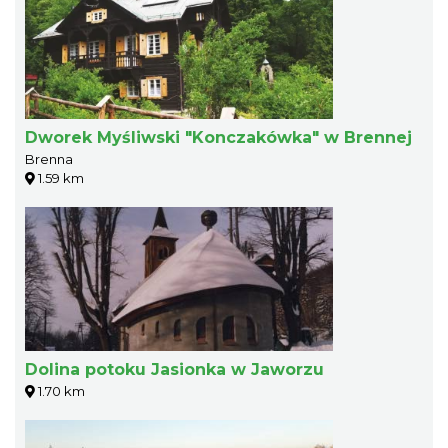
Dworek Myśliwski "Konczakówka" w Brennej
Brenna
1.59 km
Dolina potoku Jasionka w Jaworzu
1.70 km