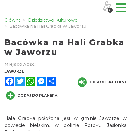
0
Główna
Dziedzictwo Kulturowe
Bacówka Na Hali Grabka W Jaworzu
Bacówka na Hali Grabka
w Jaworzu
Miejscowość:
JAWORZE
Facebook
Twitter
WhatsApp
Messenger
Share
ODSŁUCHAJ TEKST
DODAJ DO PLANERA
Hala Grabka położona jest w gminie Jaworze w
powiecie bielskim, w dolinie Potoku Jasionka