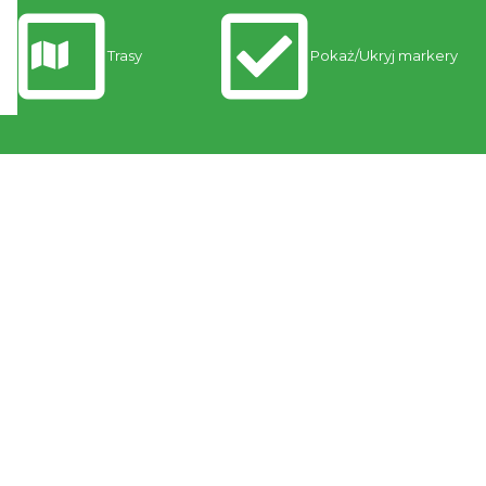
Trasy
Pokaż/Ukryj markery