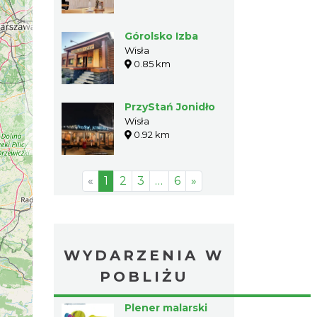
Górolsko Izba
Wisła
0.85 km
PrzyStań Jonidło
Wisła
0.92 km
«
1
2
3
…
6
»
WYDARZENIA W
POBLIŻU
Plener malarski