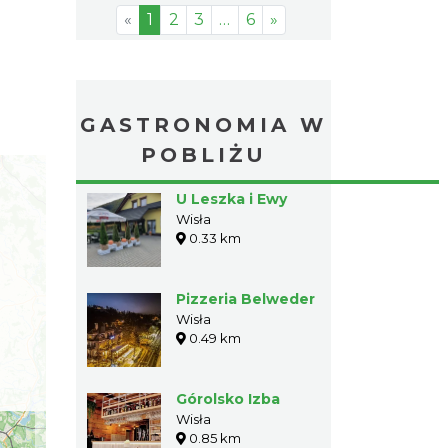
«
1
2
3
…
6
»
GASTRONOMIA W
POBLIŻU
U Leszka i Ewy
Wisła
0.33 km
Pizzeria Belweder
Wisła
0.49 km
Górolsko Izba
Wisła
0.85 km