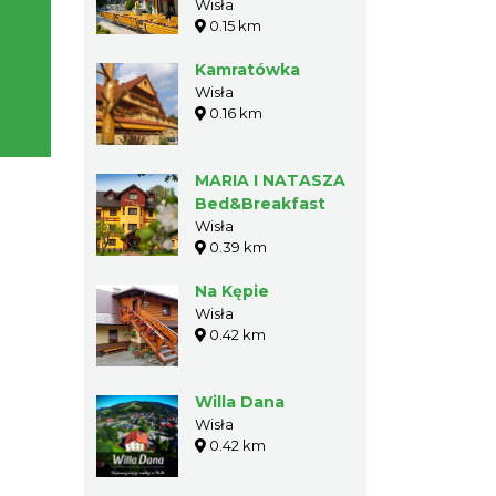
Wisła
0.15 km
Kamratówka
Wisła
0.16 km
MARIA I NATASZA
Bed&Breakfast
Wisła
0.39 km
Na Kępie
Wisła
0.42 km
Willa Dana
Wisła
0.42 km