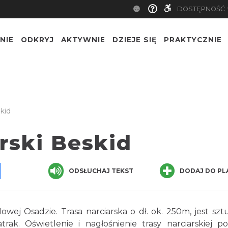
DOSTĘPNOŚĆ
NIE
ODKRYJ
AKTYWNIE
DZIEJE SIĘ
PRAKTYCZNIE
kid
rski Beskid
pp
senger
Share
ODSŁUCHAJ TEKST
DODAJ DO PL
ej Osadzie. Trasa narciarska o dł. ok. 250m, jest szt
ak. Oświetlenie i nagłośnienie trasy narciarskiej p