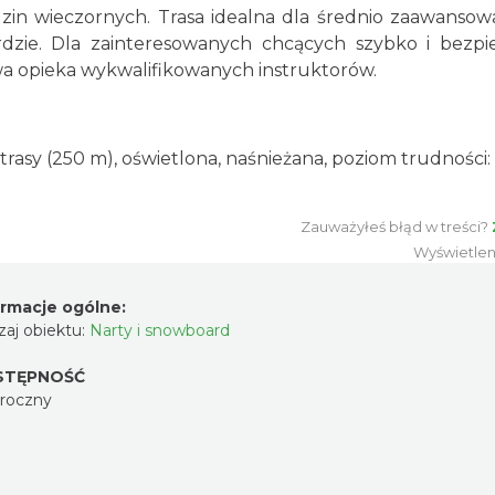
zin wieczornych. Trasa idealna dla średnio zaawanso
dzie. Dla zainteresowanych chcących szybko i bezpi
wa opieka wykwalifikowanych instruktorów.
ć trasy (250 m), oświetlona, naśnieżana, poziom trudności: 
Zauważyłeś błąd w treści?
Wyświetlen
ormacje ogólne:
aj obiektu:
Narty i snowboard
STĘPNOŚĆ
oroczny