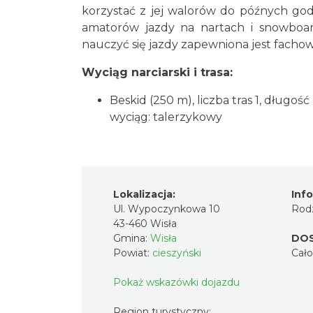
korzystać z jej walorów do późnych god
amatorów jazdy na nartach i snowboar
nauczyć się jazdy zapewniona jest facho
Wyciąg narciarski i trasa:
Beskid (250 m), liczba tras 1, długoś
wyciąg: talerzykowy
Lokalizacja:
Inf
Ul. Wypoczynkowa 10
Rodz
43-460 Wisła
Gmina:
Wisła
DO
Powiat:
cieszyński
Cał
Pokaż wskazówki dojazdu
Region turystyczny: