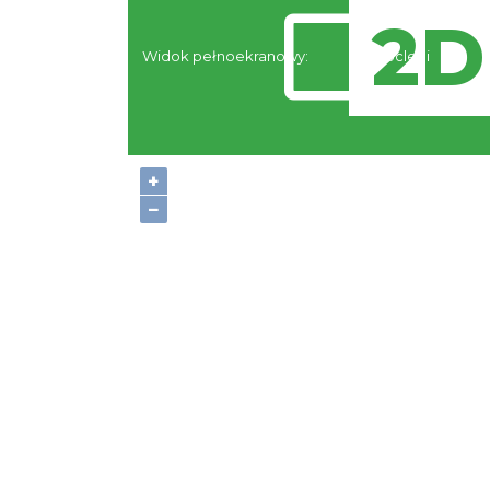
Widok pełnoekranowy:
Noclegi
+
−