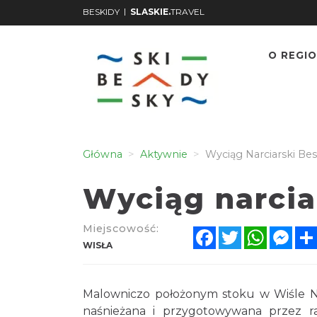
|
BESKIDY
SLASKIE.
TRAVEL
O REGIO
Główna
Aktywnie
Wyciąg Narciarski Bes
Wyciąg narcia
Miejscowość:
Facebook
Twitter
WhatsA
Mes
WISŁA
Malowniczo położonym stoku w Wiśle Now
naśnieżana i przygotowywana przez ratr