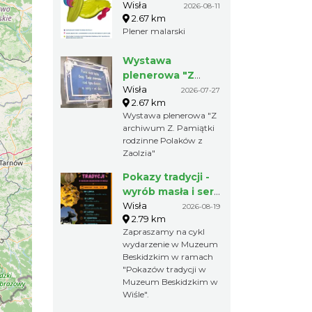
Wisła
2026-08-11
2.67 km
Plener malarski
Wystawa
plenerowa "Z
archiwum Z.
Wisła
2026-07-27
2.67 km
Pamiątki rodzinne
Wystawa plenerowa "Z
Polaków z
archiwum Z. Pamiątki
Zaolzia"
rodzinne Polaków z
Zaolzia"
Pokazy tradycji -
wyrób masła i sera
w Muzeum
Wisła
2026-08-19
2.79 km
Beskidzkim
Zapraszamy na cykl
wydarzenie w Muzeum
Beskidzkim w ramach
"Pokazów tradycji w
Muzeum Beskidzkim w
Wiśle".