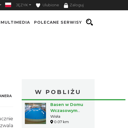
JĘZYK
Ulubione
Zaloguj
MULTIMEDIA
POLECANE SERWISY
W POBLIŻU
ANERA
Basen w Domu
Wczasowym
"Beskidy"
Wisła
ucznie
0.07 km
ozwala