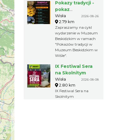
Pokazy tradycji -
pokaz
pszczelarski w
Wisła
2026-08-26
2.79 km
Muzeum
Zapraszamy na cykl
Beskidzkim
wydarzenie w Muzeum
Beskidzkim w ramach
"Pokazów tradycji w
Muzeum Beskidzkim w
Wiśle".
IX Festiwal Sera
na Skolnitym
Wisła
2026-08-08
2.80 km
IX Festiwal Sera na
Skolnitym