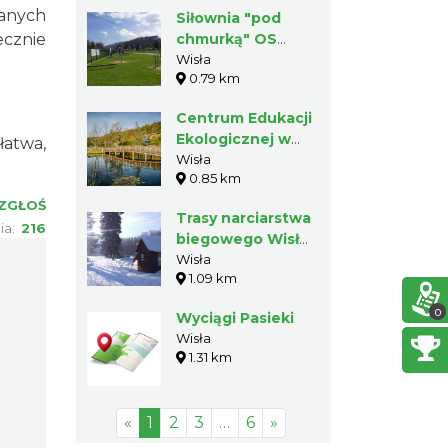
wanych
Siłownia "pod
ecznie
chmurką" OS
Jonidło
Wisła
0.79 km
Centrum Edukacji
Ekologicznej w
łatwa,
Wiśle
Wisła
0.85 km
ZGŁOŚ
Trasy narciarstwa
ia:
216
biegowego Wisła
Jonidło
Wisła
1.09 km
0
Wyciągi Pasieki
Wisła
1.31 km
«
1
2
3
…
6
»