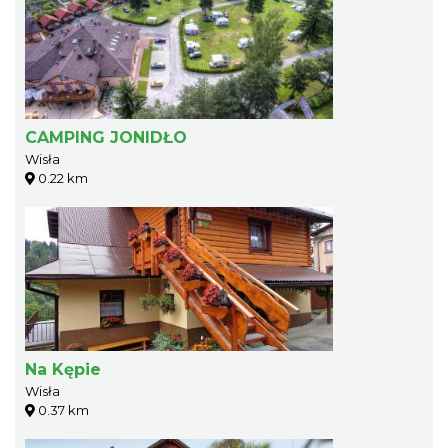
CAMPING JONIDŁO
Wisła
0.22 km
Na Kępie
Wisła
0.37 km