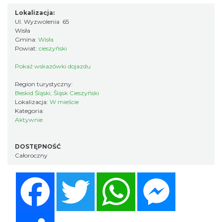
Lokalizacja:
Ul. Wyzwolenia 65
Wisła
Gmina:
Wisła
Powiat:
cieszyński
Pokaż wskazówki dojazdu
Region turystyczny:
Beskid Śląski, Śląsk Cieszyński
Lokalizacja:
W mieście
Kategoria:
Aktywnie
DOSTĘPNOŚĆ
Całoroczny
Facebook
Twitter
WhatsApp
Messenger
Share