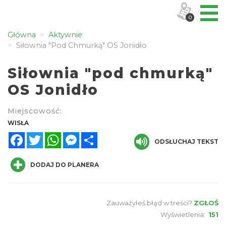
0
Główna
Aktywnie
Siłownia "pod Chmurką" OS Jonidło
Siłownia "pod chmurką"
OS Jonidło
Miejscowość:
WISŁA
Facebook
Twitter
WhatsApp
Messenger
Share
ODSŁUCHAJ TEKST
DODAJ DO PLANERA
Zauważyłeś błąd w treści?
ZGŁOŚ
Wyświetlenia:
151