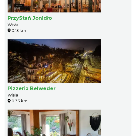
PrzyStań Jonidło
Wisła
0.13 km
Pizzeria Belweder
Wisła
0.33 km