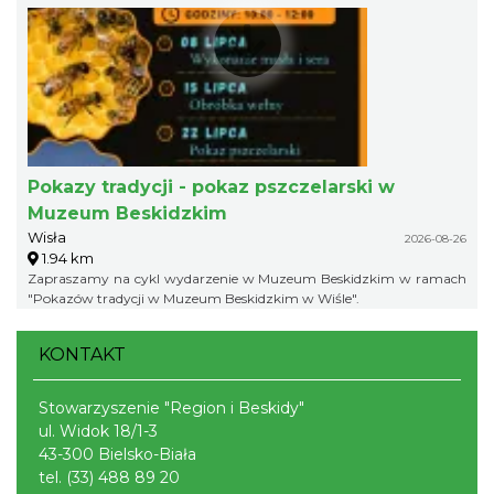
Pokazy tradycji - pokaz pszczelarski w
Muzeum Beskidzkim
Wisła
2026-08-26
1.94 km
Zapraszamy na cykl wydarzenie w Muzeum Beskidzkim w ramach
"Pokazów tradycji w Muzeum Beskidzkim w Wiśle".
KONTAKT
Stowarzyszenie "Region i Beskidy"
ul. Widok 18/1-3
43-300 Bielsko-Biała
tel.
(33) 488 89 20