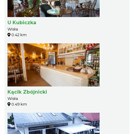
U Kubiczka
Wisła
0.42 km
Kącik Zbójnicki
Wisła
0.49 km