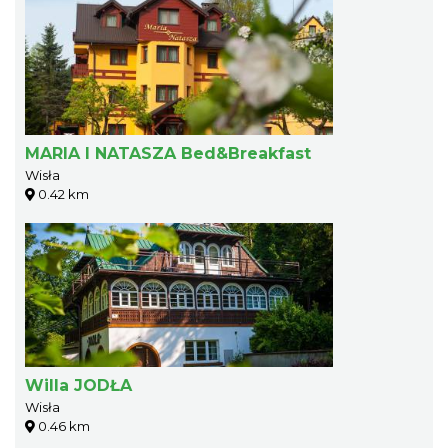
MARIA I NATASZA Bed&Breakfast
Wisła
0.42 km
Willa JODŁA
Wisła
0.46 km