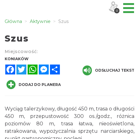
0
Główna
Aktywnie
Szus
Szus
Miejscowość:
KONIAKÓW
Facebook
Twitter
WhatsApp
Messenger
Share
ODSŁUCHAJ TEKST
DODAJ DO PLANERA
Wyciąg talerzykowy, długość 450 m, trasa o długości
450 m, przepustowość 300 os./godz., różnica
poziomów 80 m, trasa łatwa, nieoświetlona,
ratrakowana, wypożyczalnia sprzętu narciarskiego,
punkt gastronomiczny, noclegi.