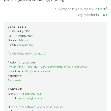
Zauważyłeś błąd w treści?
ZGŁOŚ
Wyświetlenia:
167
Lokalizacja:
Ul. Kadłuby 680
43-474 Koniaków
Gmina:
Istebna
Powiat:
cieszyński
Pokaż wskazówki dojazdu
Region turystyczny:
Beskid Śląski, Beskidy i Śląsk Cieszyński, Śląsk Cieszyński
Lokalizacja:
W górach, Na wsi
Kategoria:
Aktywnie
Kontakt:
Telefon:
+48 518 967 733
Email:
willaszus@tlen.pl
Strona internetowa:
www.szus.com.pl