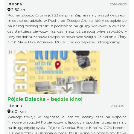
Istebna
2026-08-23
2.60 km
Puchar Złotego Gronia już 23 sierpnia! Zapraszamy wszystkie dzieci i
młodzież do udziału w Pucharze Złotego Gronia, który odbędzie się
na naszej zielonej trasie, z podziałem na grupy wiekowe. Nieważne,
czy startujesz pierwszy raz, czy masz już za sobą wiele zawodów –
liczy się dobra zabawa i wspólne rowerowe święto! 23 sierpnia Złoty
Groń Ski & Bike Wpisowe: 120 zł Link do zapisów udostępnimy już
niebawem, więc obserwujcie profil organizatora, żeby niczego nie
przegapić!
Pójcie Dziecka – będzie kino!
Istebna
2026-08-11
3.01 km
Wakacje trwają w najlepsze, a lato to idealny czas na wspólne
filmowe przygody! Po pierwszym, lipcowym spotkaniu zapraszamy
na drugą edycję cyklu „Pójdzie Dziecka, Bedzie Kino” w GOK Istebna!
Już we wtorek, 11 sierpnia o godz. 18:00 wspólnie obejrzymy bajkę