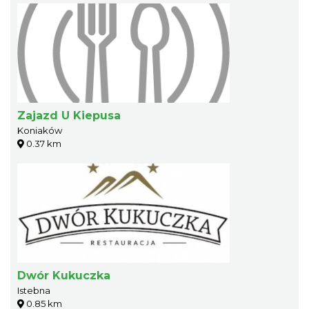
Zajazd U Kiepusa
Koniaków
0.37 km
Dwór Kukuczka
Istebna
0.85 km