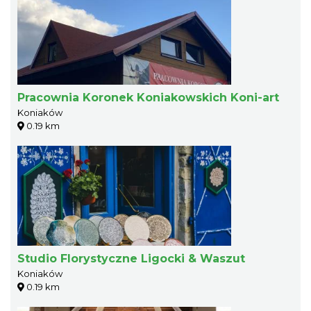
Pracownia Koronek Koniakowskich Koni-art
Koniaków
0.19 km
Studio Florystyczne Ligocki & Waszut
Koniaków
0.19 km