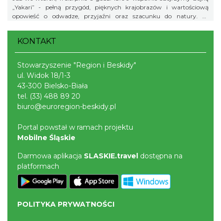
„Yakari” - pełną przygód, pięknych krajobrazów i wartościową
opowieść o odwadze, przyjaźni oraz szacunku do natury. To
doskonały pomysł na letni wieczór i świetna okazja, aby spędzić
wakacyjny czas w gronie rówieśników podczas wspólnego seansu.
KONTAKT
Zapraszamy na bajkę i... popcorn! Na wszystkich uczestników
będzie czekał kinowy poczęstunek. Gminny Ośrodek Kultury w
Istebnej 11 sierpnia (wtorek) godz. 18.00 Wstęp wolny! Obowiązują
Stowarzyszenie "Region i Beskidy"
zapisy pod numerem telefonu: 791 452 222. Liczba miejsc jest
ul. Widok 18/1-3
ograniczona, dlatego zachęcamy do wcześniejszych zapisów.
43-300 Bielsko-Biała
tel.
(33) 488 89 20
biuro@euroregion-beskidy.pl
Portal powstał w ramach projektu
Mobilne Śląskie
Darmowa aplikacja
SLASKIE.travel
dostępna na
platformach
POLITYKA PRYWATNOŚCI