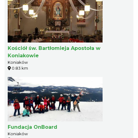
Kościół św. Bartłomieja Apostoła w
Koniakowie
Koniaków
0.83 km
Fundacja OnBoard
Koniaków