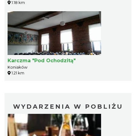
1.18 km
Karczma "Pod Ochodzitą"
Koniaków
1.21 km
WYDARZENIA W POBLIŻU