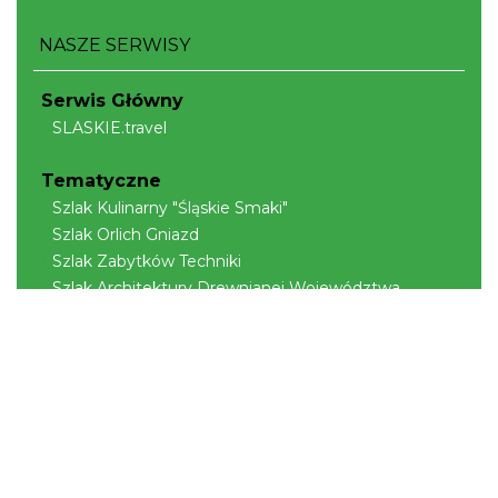
NASZE SERWISY
Serwis Główny
SLASKIE.travel
Tematyczne
Szlak Kulinarny "Śląskie Smaki"
Szlak Orlich Gniazd
Szlak Zabytków Techniki
Szlak Architektury Drewnianej Województwa
Śląskiego
Industriada
Juromania
Szlak Przyrody
Śląskie z dzieckiem
Śląskie po zdrowie
Narty w Śląskim
Rowerem przez Śląskie