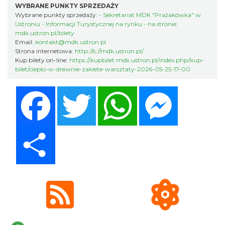
WYBRANE PUNKTY SPRZEDAŻY
Wybrane punkty sprzedaży:
- Sekretariat MDK "Prażakówka" w
Ustroniu - Informacji Turystycznej na rynku - na stronie:
Festiwal Zderzenia Gatunków & Moto
mdk.ustron.pl/bilety
Granda 2026
Email:
kontakt@mdk.ustron.pl
Brenna
Strona internetowa:
http://s://mdk.ustron.pl/
6.74 km
2026-08-07
Kup bilety on-line:
https://kupbilet.mdk.ustron.pl/index.php/kup-
bilet/cieplo-w-drewnie-zaklete-warsztaty-2026-05-25-17-00
Facebook
Twitter
WhatsApp
Messenger
Share
Akcja Przewodnik Czeka
Wisła
7.08 km
2026-08-16