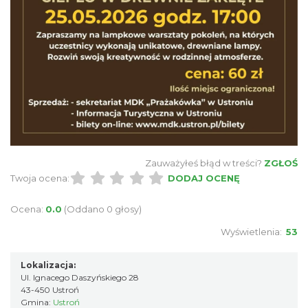
6.60 km
2026-08-22
Cross Bike Dzięgielów 2026
Dzięgielów
Zauważyłeś błąd w treści?
ZGŁOŚ
6.64 km
2026-09-05
Twoja ocena:
DODAJ OCENĘ
Ocena:
0.0
(Oddano 0 głosy)
Wyświetlenia:
53
Lokalizacja:
Ul. Ignacego Daszyńskiego 28
43-450 Ustroń
Święto Zielin - Koncert zespołu "Trzy
Gmina:
Ustroń