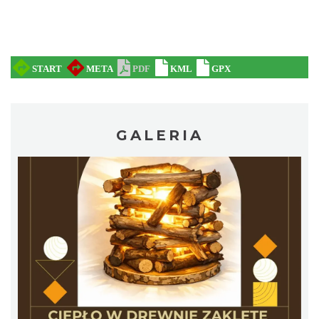
Mirosław Szołtysek - koncert
Brenna
7.16 km
2026-08-15
GALERIA
Dotknij Tradycji - lato w Gminie Brenna
Brenna
7.38 km
2026-06-29