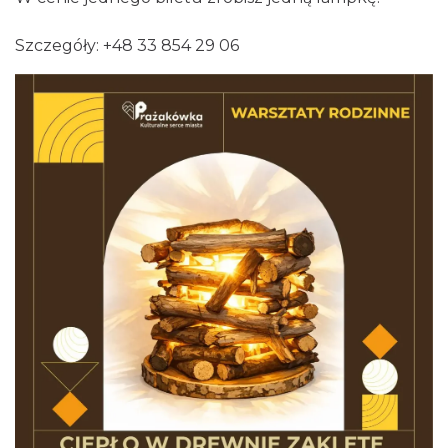
Szczegóły: +48 33 854 29 06
Sierpniowe zwiedzanie Dworku
Myśliwskiego
Brenna
6.33 km
2026-08-11
Wieczór uwielbienia w jedności na
Mołczynie
Dzięgielów