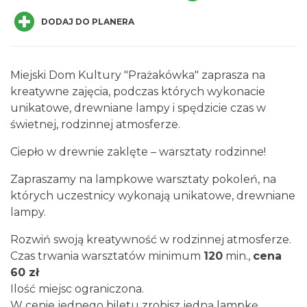
DODAJ DO PLANERA
Miejski Dom Kultury "Prażakówka" zaprasza na
kreatywne zajęcia, podczas których wykonacie
Memoriał im. Jana Śliwki
unikatowe, drewniane lampy i spędzicie czas w
4.86 km
2026-08-22
świetnej, rodzinnej atmosferze.
Ciepło w drewnie zaklęte – warsztaty rodzinne!
Zapraszamy na lampkowe warsztaty pokoleń, na
których uczestnicy wykonają unikatowe, drewniane
lampy.
Rozwiń swoją kreatywność w rodzinnej atmosferze.
Zlot Pojazdów Zabytkowych
Czas trwania warsztatów minimum
120
min.,
cena
Górki Wielkie
60 zł
5.69 km
2026-08-16
Ilość miejsc ograniczona.
W cenie jednego biletu zrobisz jedną lampkę.