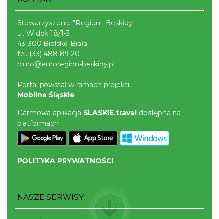
Stowarzyszenie "Region i Beskidy"
ul. Widok 18/1-3
43-300 Bielsko-Biała
tel.
(33) 488 89 20
biuro@euroregion-beskidy.pl
Portal powstał w ramach projektu
Pokazy tradycji - pokaz pszczelarski w
Mobilne Śląskie
Muzeum Beskidzkim
Darmowa aplikacja
SLASKIE.travel
dostępna na
Wisła
platformach
7.72 km
2026-08-26
POLITYKA PRYWATNOŚCI
NASZE SERWISY
Wystawa malarstwa Anny Siłuch – „Tryptyk