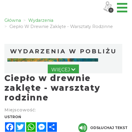
0
Główna
Wydarzenia
Ciepło W Drewnie Zaklęte - Warsztaty Rodzinne
WYDARZENIA W POBLIŻU
WIĘCEJ
Ciepło w drewnie
zaklęte - warsztaty
rodzinne
Wakacyjna Potańcówka na Czantorii
Miejscowość:
Ustroń
USTROŃ
3.11 km
2026-08-15
Facebook
Twitter
WhatsApp
Messenger
Share
ODSŁUCHAJ TEKST