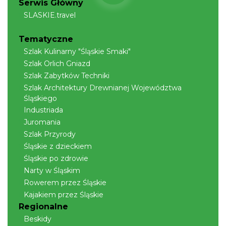
Serwis Główny
natury i wyobraźni”
SLASKIE.travel
Skoczów
7.75 km
2026-07-16
Tematyczne
Szlak Kulinarny "Śląskie Smaki"
Szlak Orlich Gniazd
Szlak Zabytków Techniki
Szlak Architektury Drewnianej Województwa
Śląskiego
Industriada
Juromania
Plener malarski
Szlak Przyrody
Wisła
Śląskie z dzieckiem
7.78 km
2026-08-11
Śląskie po zdrowie
Narty w Śląskim
Rowerem przez Śląskie
Kajakiem przez Śląskie
Regionalne
Beskidy