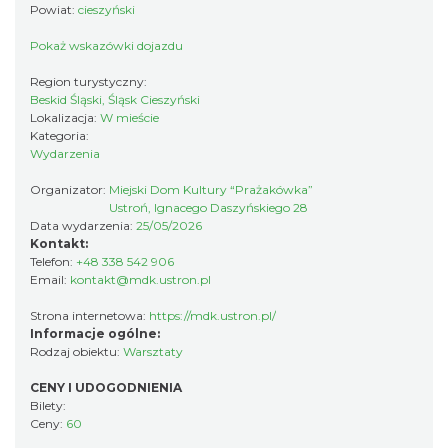
Powiat:
cieszyński
Struny"
Brenna
Pokaż wskazówki dojazdu
6.74 km
2026-08-14
Region turystyczny:
Beskid Śląski, Śląsk Cieszyński
Lokalizacja:
W mieście
Kategoria:
Wydarzenia
Organizator:
Miejski Dom Kultury “Prażakówka”
Ustroń, Ignacego Daszyńskiego 28
Data wydarzenia:
25/05/2026
Święto Zielin - wykład i warsztaty: bukiety
Kontakt:
Telefon:
+48 338 542 906
na Zielną
Email:
kontakt@mdk.ustron.pl
Brenna
6.74 km
2026-08-14
Strona internetowa:
https://mdk.ustron.pl/
Informacje ogólne:
Rodzaj obiektu:
Warsztaty
CENY I UDOGODNIENIA
Bilety:
Ceny:
60