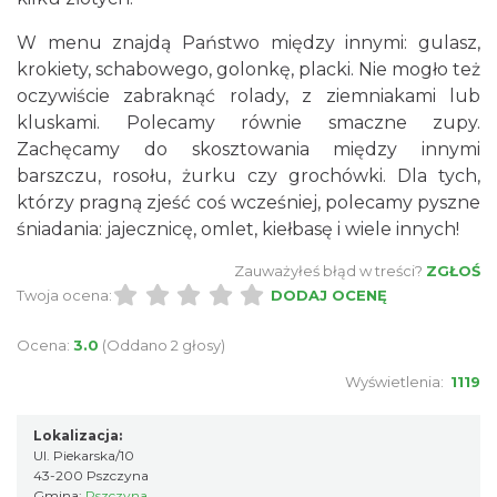
W menu znajdą Państwo między innymi: gulasz,
krokiety, schabowego, golonkę, placki. Nie mogło też
oczywiście zabraknąć rolady, z ziemniakami lub
kluskami. Polecamy równie smaczne zupy.
Zachęcamy do skosztowania między innymi
barszczu, rosołu, żurku czy grochówki. Dla tych,
którzy pragną zjeść coś wcześniej, polecamy pyszne
śniadania: jajecznicę, omlet, kiełbasę i wiele innych!
Zauważyłeś błąd w treści?
ZGŁOŚ
Twoja ocena:
DODAJ OCENĘ
Ocena:
3.0
(Oddano 2 głosy)
Wyświetlenia:
1119
Lokalizacja:
Ul. Piekarska/10
43-200 Pszczyna
Gmina:
Pszczyna