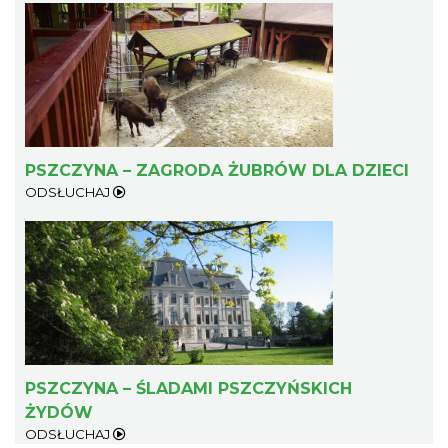
PSZCZYNA – ZAGRODA ŻUBRÓW DLA DZIECI
ODSŁUCHAJ
PSZCZYNA – ŚLADAMI PSZCZYŃSKICH
ŻYDÓW
ODSŁUCHAJ