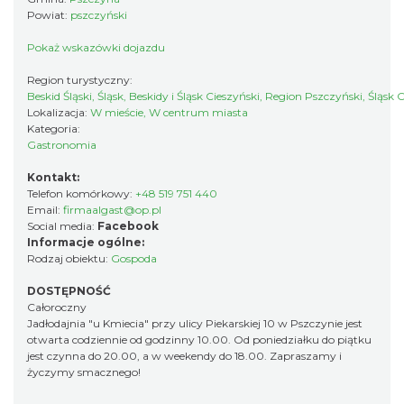
Powiat:
pszczyński
Pokaż wskazówki dojazdu
Region turystyczny:
Beskid Śląski, Śląsk, Beskidy i Śląsk Cieszyński, Region Pszczyński, Śląsk 
Lokalizacja:
W mieście, W centrum miasta
Kategoria:
Gastronomia
Kontakt:
Telefon komórkowy:
+48 519 751 440
Email:
firmaalgast@op.pl
Social media:
Facebook
Informacje ogólne:
Rodzaj obiektu:
Gospoda
DOSTĘPNOŚĆ
Całoroczny
Jadłodajnia "u Kmiecia" przy ulicy Piekarskiej 10 w Pszczynie jest
otwarta codziennie od godzinny 10.00. Od poniedziałku do piątku
jest czynna do 20.00, a w weekendy do 18.00. Zapraszamy i
życzymy smacznego!