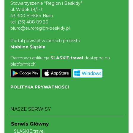
Stowarzyszenie "Region i Beskidy"
ul. Widok 18/1-3
43-300 Bielsko-Biała
tel.
(33) 488 89 20
biuro@euroregion-beskidy.pl
Portal powstał w ramach projektu
Mobilne Śląskie
Darmowa aplikacja
SLASKIE.travel
dostępna na
platformach
POLITYKA PRYWATNOŚCI
NASZE SERWISY
Serwis Główny
SLASKIE.travel