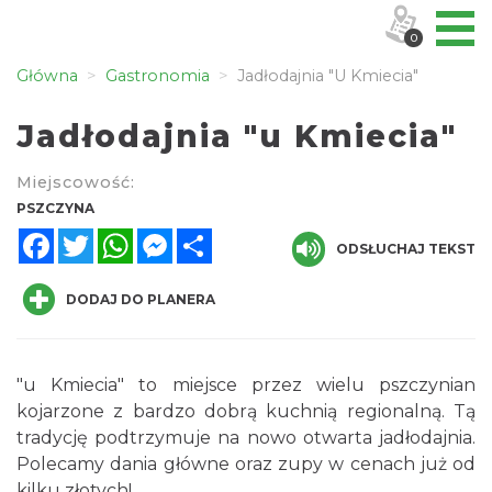
0
Główna
Gastronomia
Jadłodajnia "u Kmiecia"
Jadłodajnia "u Kmiecia"
Miejscowość:
PSZCZYNA
Facebook
Twitter
WhatsApp
Messenger
Share
ODSŁUCHAJ TEKST
DODAJ DO PLANERA
"u Kmiecia" to miejsce przez wielu pszczynian
kojarzone z bardzo dobrą kuchnią regionalną. Tą
tradycję podtrzymuje na nowo otwarta jadłodajnia.
Polecamy dania główne oraz zupy w cenach już od
kilku złotych!