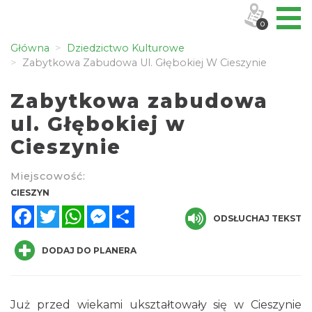
0
Główna
Dziedzictwo Kulturowe
Zabytkowa Zabudowa Ul. Głębokiej W Cieszynie
Zabytkowa zabudowa
ul. Głębokiej w
Cieszynie
Miejscowość:
CIESZYN
Facebook
Twitter
WhatsApp
Messenger
Share
ODSŁUCHAJ TEKST
DODAJ DO PLANERA
Już przed wiekami ukształtowały się w Cieszynie