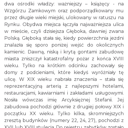
dwa ośrodki władzy: ważniejszy – książęcy - na
Wzgórzu Zamkowym oraz podporządkowany mu
przez długie wieki miejski, ulokowany w ratuszu na
Rynku. Obydwa miejsca łączyła najważniejsza ulica
w mieście, czyli dzisiejsza Głęboka, dawniej zwana
Polską. Głęboką stała się, kiedy powierzchnia jezdni
znalazła się sporo poniżej wejść do okolicznych
kamienic. Dawną, niską i krytą gontami zabudowę
miasta zniszczył katastrofalny pożar z końca XVIII
wieku. Tylko na krótkim odcinku zachowały się
domy z podcieniami, które kiedyś wyróżniały tę
ulicę. W XIX wieku nabrała znaczenia – stała się
reprezentacyjną arterią z najlepszymi hotelami,
restauracjami, kawiarniami i zakładami usługowymi.
Nosiła wówczas imię Arcyksiężnej Stefanii. Jej
zabudowa pochodzi głównie z drugiej połowy XIX i
początku XX wieku. Tylko kilka, skromniejszych
zresztą budynków (numery 22, 24, 27), pochodzi z
XVII lub XVIII stulecia. Do rejestru zabytków zostało