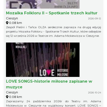
Mozaika Folkloru II – Spotkanie trzech kultur
Cieszyn
2026-09-12
0.08 km
Zespół Pieśni i Tańca OLZA serdecznie zaprasza na drugą edycję
projektu Mozaika Folkloru - Spotkanie Trzech Kultur, które odbędzie
się 12 września 2026 w Teatrze im. Adama Mickiewicza w Cieszynie.
LOVE SONGS-historie miłosne zapisane w
muzyce
Cieszyn
2026-10-24
0.08 km
Zapraszamy 24 października 2026r do Teatru im. Adama
Mickiewicza w Cieszynie na wyjątkowy koncert: LOVE SONGS ‒