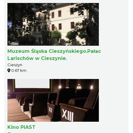
Muzeum Śląska Cieszyńskiego.Pałac
Larischów w Cieszynie.
Cieszyn
0.67 km
Kino PIAST