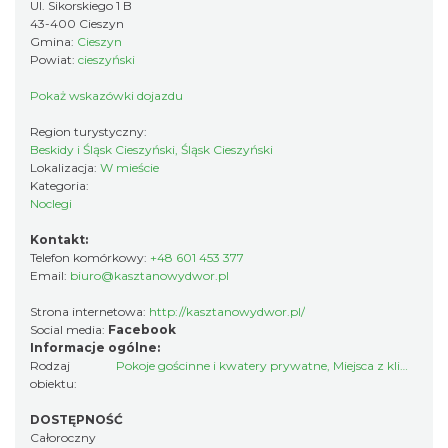
Ul. Sikorskiego 1 B
43-400 Cieszyn
Gmina:
Cieszyn
Powiat:
cieszyński
Pokaż wskazówki dojazdu
Region turystyczny:
Beskidy i Śląsk Cieszyński, Śląsk Cieszyński
Lokalizacja:
W mieście
Kategoria:
Noclegi
Kontakt:
Telefon komórkowy:
+48 601 453 377
Email:
biuro@kasztanowydwor.pl
Strona internetowa:
http://kasztanowydwor.pl/
Social media:
Facebook
Informacje ogólne:
Rodzaj
Pokoje gościnne i kwatery prywatne
,
Miejsca z klimatem
obiektu:
DOSTĘPNOŚĆ
Całoroczny