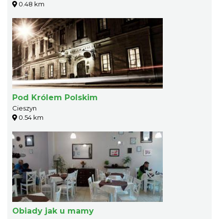
0.48 km
Pod Królem Polskim
Cieszyn
0.54 km
Obiady jak u mamy