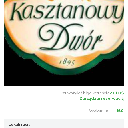
Zauważyłeś błąd w treści?
ZGŁOŚ
Zarządzaj rezerwacją
Wyświetlenia:
180
Lokalizacja: