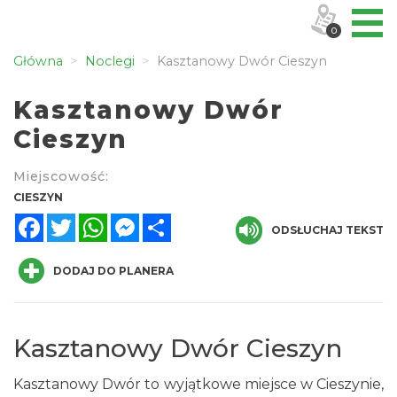
0
Główna
Noclegi
Kasztanowy Dwór Cieszyn
Kasztanowy Dwór
Cieszyn
Miejscowość:
CIESZYN
Facebook
Twitter
WhatsApp
Messenger
Share
ODSŁUCHAJ TEKST
DODAJ DO PLANERA
Kasztanowy Dwór Cieszyn
Kasztanowy Dwór to wyjątkowe miejsce w Cieszynie,