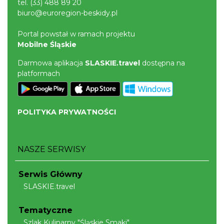
tel.
(33) 488 89 20
biuro@euroregion-beskidy.pl
Portal powstał w ramach projektu
Mobilne Śląskie
Darmowa aplikacja
SLASKIE.travel
dostępna na
platformach
POLITYKA PRYWATNOŚCI
NASZE SERWISY
Serwis Główny
SLASKIE.travel
Tematyczne
Szlak Kulinarny "Śląskie Smaki"