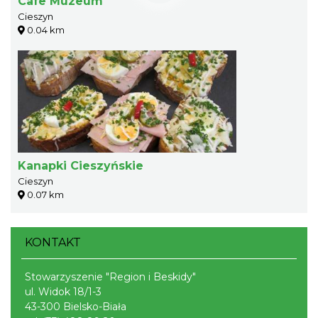
Cafe Muzeum
Cieszyn
0.04 km
Kanapki Cieszyńskie
Cieszyn
0.07 km
KONTAKT
Stowarzyszenie "Region i Beskidy"
ul. Widok 18/1-3
43-300 Bielsko-Biała