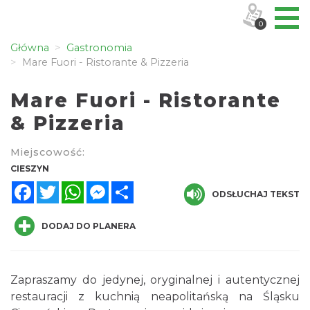
0
Główna
Gastronomia
Mare Fuori - Ristorante & Pizzeria
Mare Fuori - Ristorante
& Pizzeria
Miejscowość:
CIESZYN
Facebook
Twitter
WhatsApp
Messenger
Share
ODSŁUCHAJ TEKST
DODAJ DO PLANERA
Zapraszamy do jedynej, oryginalnej i autentycznej
restauracji z kuchnią neapolitańską na Śląsku