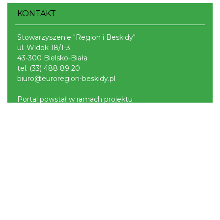
KONTAKT
Stowarzyszenie "Region i Beskidy"
ul. Widok 18/1-3
43-300 Bielsko-Biała
tel.
(33) 488 89 20
biuro@euroregion-beskidy.pl
Portal powstał w ramach projektu
Mobilne Śląskie
Darmowa aplikacja
SLASKIE.travel
dostępna na
platformach
POLITYKA PRYWATNOŚCI
NASZE SERWISY