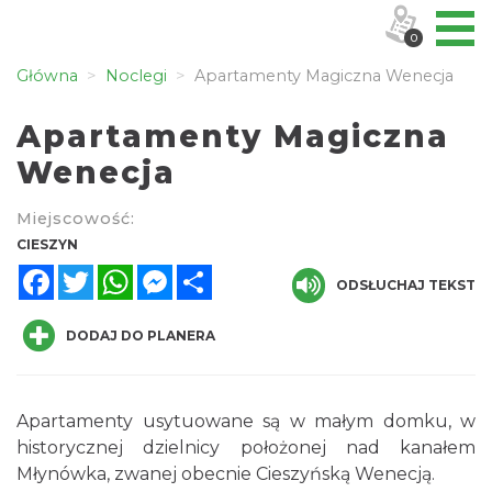
0
Główna
Noclegi
Apartamenty Magiczna Wenecja
Apartamenty Magiczna
Wenecja
Miejscowość:
CIESZYN
Facebook
Twitter
WhatsApp
Messenger
Share
ODSŁUCHAJ TEKST
DODAJ DO PLANERA
Apartamenty usytuowane są w małym domku, w
historycznej dzielnicy położonej nad kanałem
Młynówka, zwanej obecnie Cieszyńską Wenecją.