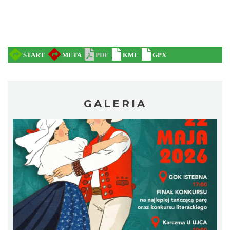
Pokazy tradycji - pokaz pszczelarski w
Muzeum Beskidzkim
Wisła
GALERIA
9.29 km
2026-08-26
Koncert orkiestry dętej „Echo Adwentu”
Wisła
9.32 km
2026-08-09