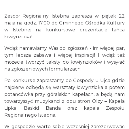
Zespół Regionalny Istebna zaprasza w piątek 22
maja na godz. 17.00 do Gminnego Ośrodka Kultury
w Istebnej na konkursowe prezentacje tańca
Piknik Rodzinny ze św. Franciszkiem z
łowiynzioka!
Asyżu
Wciąż namawiamy Was do zgłoszeń - im więcej par,
Istebna
0.03 km
2026-08-08
tym lepsza zabawa i więcej inspiracji! I wciąż też
możecie tworzyć teksty do łowiynzioków i wysyłać
na zgłoszeniowych formularzach!
Po konkursie zapraszamy do Gospody u Ujca gdzie
najpierw odbędą się warsztaty łowiynzioka a potem
potańcówka przy góralskich kapelach, a będą nam
towarzyszyć muzykanci z obu stron Olzy – Kapela
Lipka, Beskid Banda oraz kapela Zespołu
Robimy budki dla ptaków - zajęcia
Regionalnego Istebna.
warsztatowe
Istebna
W gospodzie warto sobie wcześniej zarezerwować
1.04 km
2026-08-27