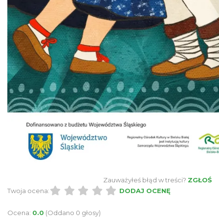
Koniaków
3.80 km
2026-08-15
Ustanowienie Sanktuarium Matki Bożej
Frydeckiej
Jaworzynka
4.55 km
2026-08-22
Zauważyłeś błąd w treści?
ZGŁOŚ
Twoja ocena:
DODAJ OCENĘ
Ocena:
0.0
(Oddano 0 głosy)