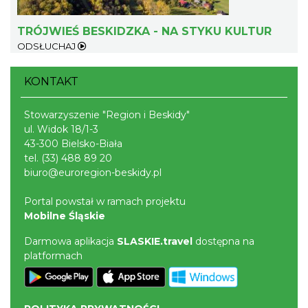
Dotknij Tradycji - lato w Gminie Brenna
Brenna
TRÓJWIEŚ BESKIDZKA - NA STYKU KULTUR
15.72 km
2026-06-29
ODSŁUCHAJ
KONTAKT
Stowarzyszenie "Region i Beskidy"
ul. Widok 18/1-3
43-300 Bielsko-Biała
tel.
(33) 488 89 20
Spotkanie z Utopcem na Bajkowym Szlaku
biuro@euroregion-beskidy.pl
Brenna
15.79 km
2026-08-21
Portal powstał w ramach projektu
Mobilne Śląskie
Darmowa aplikacja
SLASKIE.travel
dostępna na
platformach