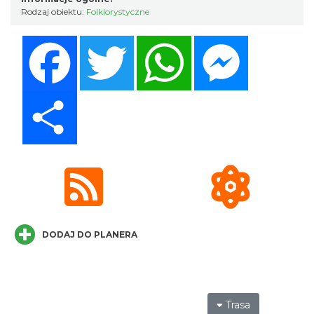
Rodzaj obiektu:
Folklorystyczne
Facebook
Twitter
WhatsApp
Messenger
IX Festiwal Sera na Skolnitym
Wisła
9.20 km
2026-08-08
Share
Plener malarski
Wisła
9.26 km
2026-08-11
DODAJ DO PLANERA
Trasa