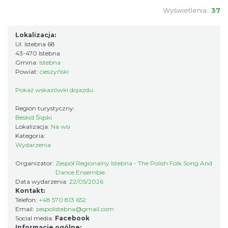
Wyświetlenia:
37
Zajęcia przy pasiece
Jaworzynka
Lokalizacja:
4.73 km
2026-08-11
Ul. Istebna 68
43-470 Istebna
Gmina:
Istebna
Powiat:
cieszyński
Pokaż wskazówki dojazdu
Region turystyczny:
Beskid Śląski
Lokalizacja:
Na wsi
Kategoria:
W górach jest wszystko co kocham
Wydarzenia
Wisła
9.10 km
2026-08-08
Organizator:
Zespół Regionalny Istebna - The Polish Folk Song And
Dance Ensemble
Data wydarzenia:
22/05/2026
Kontakt:
Telefon:
+48 570 813 652
Email:
zespolistebna@gmail.com
Social media:
Facebook
Informacje ogólne: