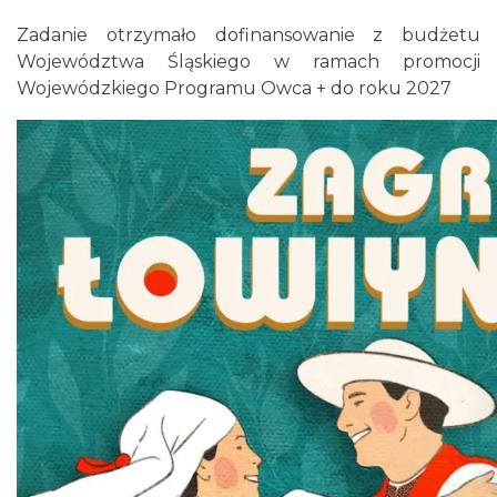
Istebna
Zadanie otrzymało dofinansowanie z budżetu
1.18 km
2026-09-19
Województwa Śląskiego w ramach promocji
Wojewódzkiego Programu Owca + do roku 2027
Puchar Złotego Gronia
Istebna
1.84 km
2026-08-23