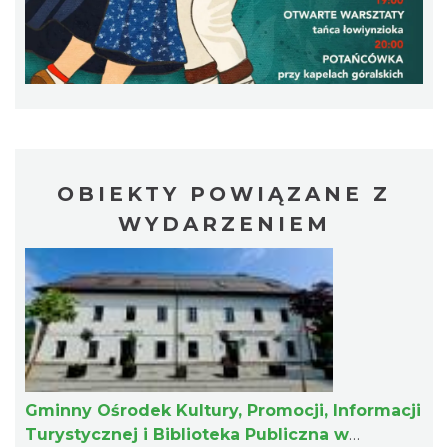
Akcja Przewodnik Czeka
OBIEKTY POWIĄZANE Z
Wisła
WYDARZENIEM
9.91 km
2026-08-16
Gminny Ośrodek Kultury, Promocji, Informacji
Warsztaty edukacyjne dla dzieci - owady i
Turystycznej i Biblioteka Publiczna w
spółka