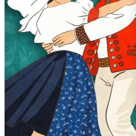
Święto Jagnięciny w Istebnej
Istebna
1.89 km
2026-08-15
Dni Koronki Koniakowskiej
Koniaków
3.71 km
2026-08-13