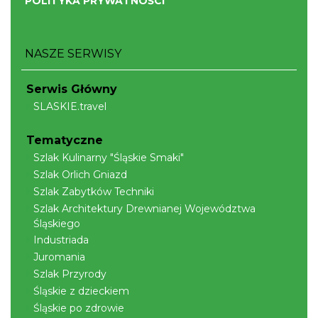
POLITYKA PRYWATNOŚCI
XXXVI Dożynki Ekumeniczne - barwny
korowód, m.in.: Estrada Reg. „Równica” &
Brenna
„Norbi”
NASZE SERWISY
15.79 km
2026-08-29
Serwis Główny
SLASKIE.travel
Tematyczne
Szlak Kulinarny "Śląskie Smaki"
Szlak Orlich Gniazd
Szlak Zabytków Techniki
Mirosław Szołtysek - koncert
Szlak Architektury Drewnianej Województwa
Brenna
Śląskiego
15.79 km
2026-08-15
Industriada
Juromania
Szlak Przyrody
Śląskie z dzieckiem
Śląskie po zdrowie