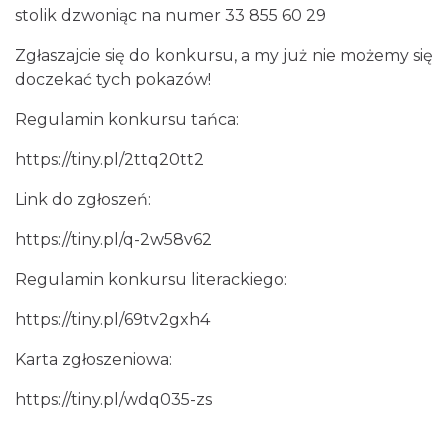
stolik dzwoniąc na numer 33 855 60 29
Zgłaszajcie się do konkursu, a my już nie możemy się
doczekać tych pokazów!
Regulamin konkursu tańca:
https://tiny.pl/2ttq20tt2
Jak czytać las
Link do zgłoszeń:
Istebna
1.08 km
2026-08-25
https://tiny.pl/q-2w58v62
Regulamin konkursu literackiego:
https://tiny.pl/69tv2gxh4
Karta zgłoszeniowa:
https://tiny.pl/wdq035-zs
III Ogólnopolski Festiwal Folkloru
Dziecięcego „ Jaworowy Listek”