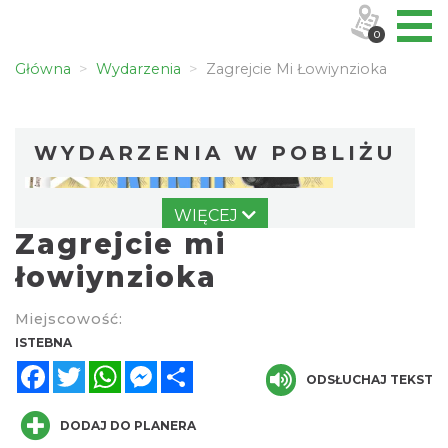
0
Główna
Wydarzenia
Zagrejcie Mi Łowiynzioka
WYDARZENIA W POBLIŻU
WIĘCEJ
Zagrejcie mi
łowiynzioka
Miejscowość:
Pójcie Dziecka – będzie kino!
ISTEBNA
Istebna
Facebook
Twitter
WhatsApp
Messenger
Share
0.00 km
ODSŁUCHAJ TEKST
2026-08-11
DODAJ DO PLANERA