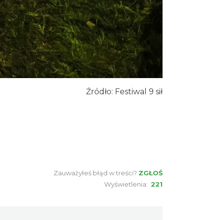
Piłkarski Piknik
Istebna
13.15 km
2026-08-22
Dni Koronki Koniakowskiej
Koniaków
13.60 km
2026-08-13
Źródło: Festiwal 9 sił
Koniaków
13.61 km
2026-08-15
Święto Jagnięciny w Istebnej
Istebna
13.76 km
2026-08-15
Zauważyłeś błąd w treści?
ZGŁOŚ
Wyświetlenia:
221
Pójcie Dziecka – będzie kino!
Istebna
13.76 km
2026-08-11