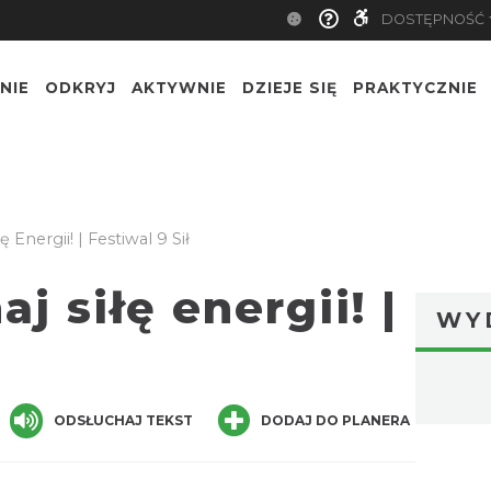
DOSTĘPNOŚĆ
NIE
ODKRYJ
AKTYWNIE
DZIEJE SIĘ
PRAKTYCZNIE
 Energii! | Festiwal 9 Sił
j siłę energii! |
WY
ger
are
ODSŁUCHAJ TEKST
DODAJ DO PLANERA