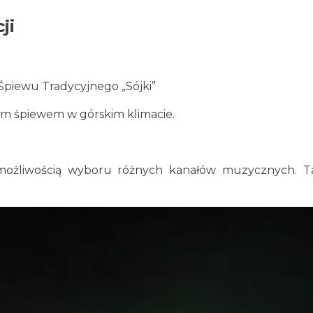
ji
piewu Tradycyjnego „Sójki”
ym śpiewem w górskim klimacie.
ożliwością wyboru różnych kanałów muzycznych. Tan