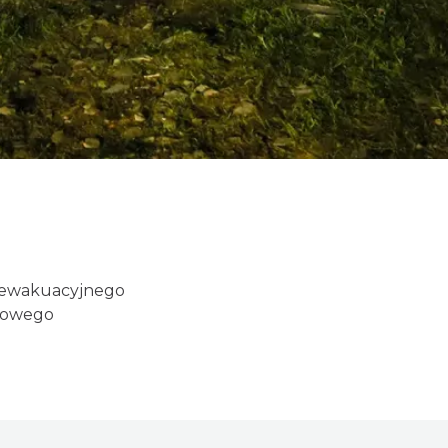
i ewakuacyjnego
odowego