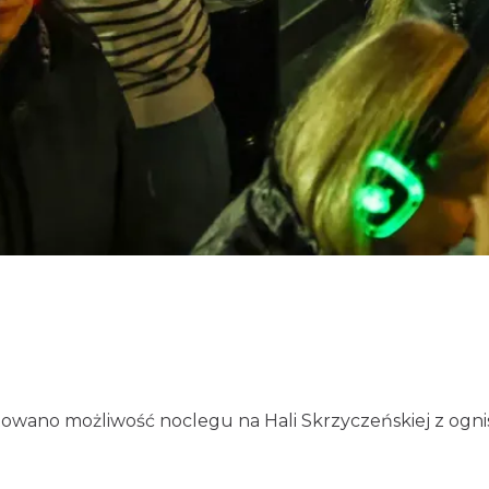
towano możliwość noclegu na Hali Skrzyczeńskiej z ogn