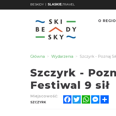
|
BESKIDY
SLASKIE.
TRAVEL
O REGIO
Główna
Wydarzenia
Szczyrk - Poznaj Siłę
Szczyrk - Pozna
Festiwal 9 sił
Miejscowość:
Facebook
Twitter
WhatsApp
Messen
Sh
SZCZYRK