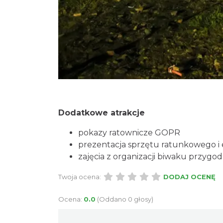
Dodatkowe atrakcje
pokazy ratownicze GOPR
prezentacja sprzętu ratunkowego 
zajęcia z organizacji biwaku przyg
Twoja ocena:
DODAJ OCENĘ
Ocena:
0.0
(Oddano 0 głosy)