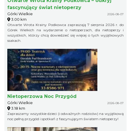
Otwarte Wrota Krainy Podkowca – odkryj
fascynujący świat nietoperzy
Górki Wielkie
2026-08-07
3.00 km
Otwarte Wrota Krainy Podkowca zapraszają 7 sierpnia 2026 r. do
Górek Wielkich na wydarzenie o nietoperzach, dla nietoperzy i
wszystkich, którzy chcą dowiedzieć się więcej o tych wyjątkowych
ssakach.
Nietoperzowa Noc Przygód
Górki Wielkie
2026-08-07
3.18 km
Zapraszamy wszystkie dzieci (i odważnych rodziców) na wyjątkową
noc pełną przygód i spotkań z fascynującym światem nietoperzy!