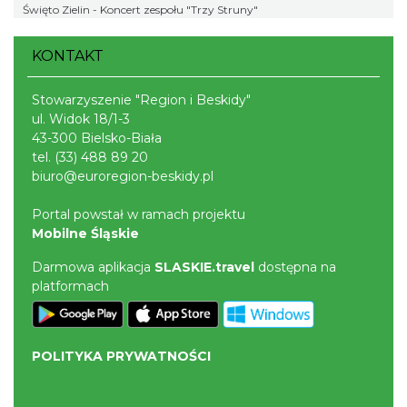
Święto Zielin - Koncert zespołu "Trzy Struny"
KONTAKT
Stowarzyszenie "Region i Beskidy"
ul. Widok 18/1-3
43-300 Bielsko-Biała
tel.
(33) 488 89 20
biuro@euroregion-beskidy.pl
Portal powstał w ramach projektu
Mobilne Śląskie
Darmowa aplikacja
SLASKIE.travel
dostępna na
platformach
POLITYKA PRYWATNOŚCI