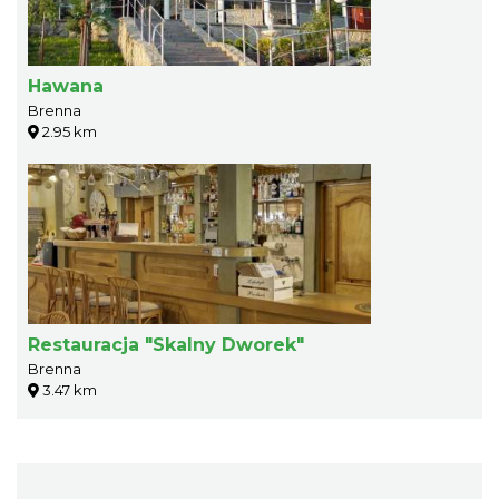
Hawana
Brenna
2.95 km
Restauracja "Skalny Dworek"
Brenna
3.47 km