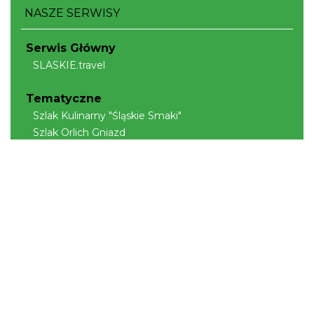
NASZE SERWISY
Serwis Główny
SLASKIE.travel
Tematyczne
Szlak Kulinarny "Śląskie Smaki"
Szlak Orlich Gniazd
Szlak Zabytków Techniki
Szlak Architektury Drewnianej Województwa
Śląskiego
Industriada
Juromania
Szlak Przyrody
Śląskie z dzieckiem
Śląskie po zdrowie
Narty w Śląskim
Rowerem przez Śląskie