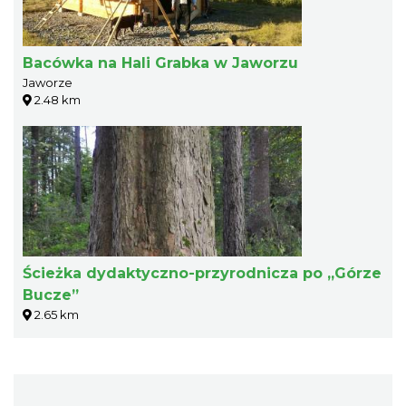
Bacówka na Hali Grabka w Jaworzu
Jaworze
2.48 km
Ścieżka dydaktyczno-przyrodnicza po „Górze
Bucze”
2.65 km