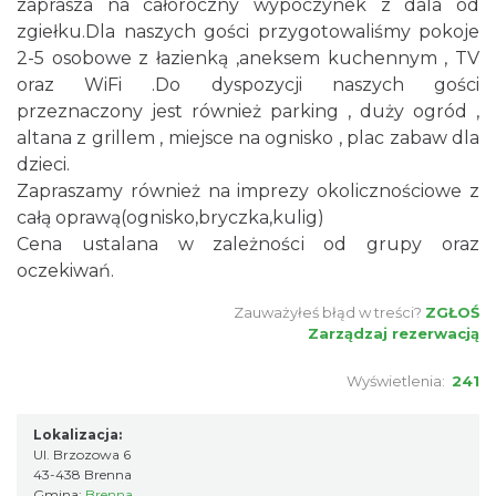
zaprasza na całoroczny wypoczynek z dala od
zgiełku.Dla naszych gości przygotowaliśmy pokoje
2-5 osobowe z łazienką ,aneksem kuchennym , TV
oraz WiFi .Do dyspozycji naszych gości
przeznaczony jest również parking , duży ogród ,
altana z grillem , miejsce na ognisko , plac zabaw dla
dzieci.
Zapraszamy również na imprezy okolicznościowe z
całą oprawą(ognisko,bryczka,kulig)
Cena ustalana w zależności od grupy oraz
oczekiwań.
Zauważyłeś błąd w treści?
ZGŁOŚ
Zarządzaj rezerwacją
Wyświetlenia:
241
Lokalizacja:
Ul. Brzozowa 6
43-438 Brenna
Gmina:
Brenna