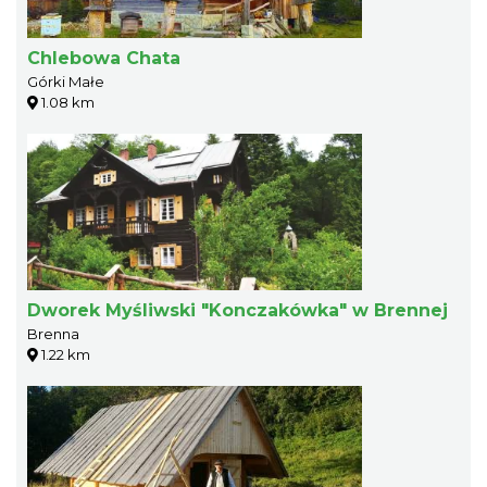
Chlebowa Chata
Górki Małe
1.08 km
Dworek Myśliwski "Konczakówka" w Brennej
Brenna
1.22 km