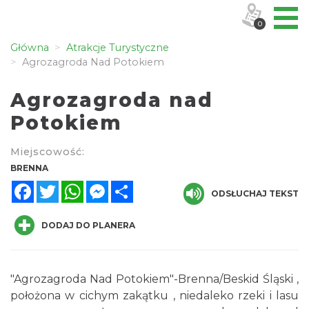
0
Główna
Atrakcje Turystyczne
Agrozagroda Nad Potokiem
Agrozagroda nad
Potokiem
Miejscowość:
BRENNA
Facebook
Twitter
WhatsApp
Messenger
Share
ODSŁUCHAJ TEKST
DODAJ DO PLANERA
"Agrozagroda Nad Potokiem"-Brenna/Beskid Śląski ,
położona w cichym zakątku , niedaleko rzeki i lasu